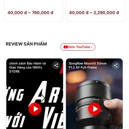
64GB Chính Hãng
40,000 đ ~ 760,000 đ
40,000 đ ~ 2,290,000 đ
REVIEW SẢN PHẨM
Xem YouTube ›
chính sách Bảo Hành và
SongRaw Moonlit 50mm
Giao Hàng của 1994's
F1.2 AF Full-Frame
STORE