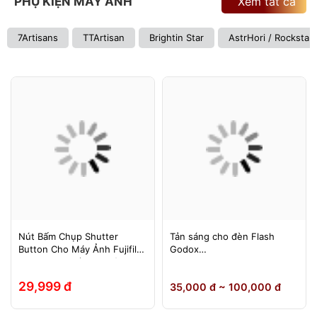
PHỤ KIỆN MÁY ẢNH
Xem tất cả
7Artisans
TTArtisan
Brightin Star
AstrHori / Rockstar
Nút Bấm Chụp Shutter
Tản sáng cho đèn Flash
Button Cho Máy Ảnh Fujifilm
Godox
Leica Contax (Ren Xoáy)
TT600/TT685/TT685II/V850/
V850II/V850III/V860/V860II/V
29,999 đ
35,000 đ ~ 100,000 đ
860III, Yongnuo 560II/565EX,
580EXII