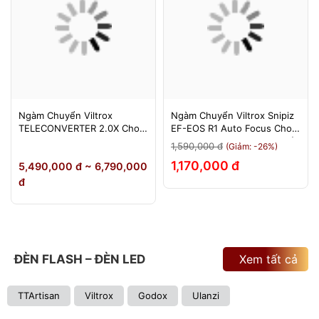
Ngàm Chuyển Viltrox
Ngàm Chuyển Viltrox Snipiz
TELECONVERTER 2.0X Cho
EF-EOS R1 Auto Focus Cho
Sony E / Nikon Z - Nhân Đôi
Canon EOS R/RP/R5/R6 - Bảo
1,590,000 đ
(Giảm: -26%)
Tiêu Cự - Bảo Hành 12
Hành 12 Tháng 1 Đổi 1
1,170,000 đ
5,490,000 đ ~ 6,790,000
Tháng
đ
ĐÈN FLASH – ĐÈN LED
Xem tất cả
TTArtisan
Viltrox
Godox
Ulanzi