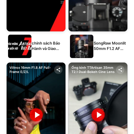
chính sách Bảo
SongRaw Moonlit
Hành và Giao
50mm F1.2 AF
Hàng của 1994's
Full-Frame
STORE
Viltrox 16mm F1.8 AF Full-
Ống kính TTArtisan 35mm
Frame E/Z/L
T2.1 Dual-Bokeh Cine Lens