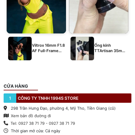
Viltrox 16mm F1.8
Ống kính
AF Full-Frame
TTArtisan 35mm
E/Z/L
T2.1 Dual-Bokeh
Cine Lens
CỬA HÀNG
1
CÔNG TY TNHH 1994S STORE
298 Trần Hưng Đạo, phường 4, Mỹ Tho, Tiền Giang (cũ)
Xem bản đồ đường đi
Tel: 0927 38 71 79 - 0927 38 71 79
Thời gian mở cửa: Cả ngày