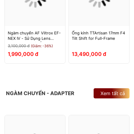
Ngàm chuyển AF Viltrox EF-
Ống kính TTArtisan 17mm F4
NEX IV - Sử Dụng Lens
Tilt Shift for Full-Frame
Canon Trên Máy Ảnh Sony
3,100,000 đ
(Giảm: -36%)
E-Mount - Bảo Hành 12
1,990,000 đ
13,490,000 đ
Tháng.
NGÀM CHUYỂN - ADAPTER
Xem tất cả