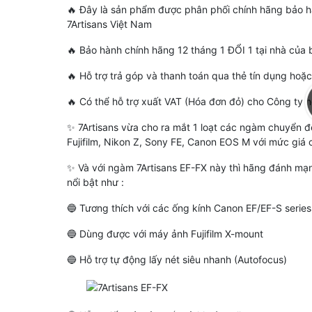
🔥 Đây là sản phẩm được phân phối chính hãng bảo
7Artisans Việt Nam
🔥 Bảo hành chính hãng 12 tháng 1 ĐỔI 1 tại nhà của
🔥 Hỗ trợ trả góp và thanh toán qua thẻ tín dụng ho
🔥 Có thể hỗ trợ xuất VAT (Hóa đơn đỏ) cho Công ty
✨ 7Artisans vừa cho ra mắt 1 loạt các ngàm chuyển 
Fujifilm, Nikon Z, Sony FE, Canon EOS M với mức giá 
✨ Và với ngàm 7Artisans EF-FX này thì hãng đánh mạn
Combo 2 Tube Macro Meike
Ngàm Chuyển C-Mo
nổi bật như :
MK-C-AF3 Cho Canon EOS M
Adapter Lens CCTV
(Bản Version 2)
900,000 đ
(Giảm: -28%)
🔵 Tương thích với các ống kính Canon EF/EF-S series
650,000 đ
79,900 đ
🔵 Dùng được với máy ảnh Fujifilm X-mount
🔵 Hỗ trợ tự động lấy nét siêu nhanh (Autofocus)