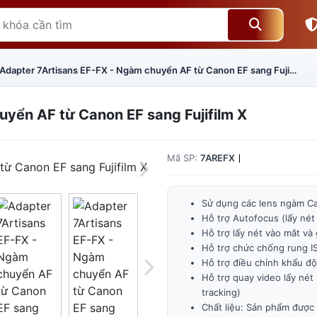
Adapter 7Artisans EF-FX - Ngàm chuyển AF từ Canon EF sang Fujifilm X
yển AF từ Canon EF sang Fujifilm X
Mã SP:
7AREFX
Sử dụng các lens ngàm Ca
Hỗ trợ Autofocus (lấy nét
Hỗ trợ lấy nét vào mắt và
Hỗ trợ chức chống rung IS
Giá trên 1SP
5
x
0 đ
Hỗ trợ điều chỉnh khẩu đ
Hỗ trợ quay video lấy nét
Tổng giá
0 đ
tracking)
Chất liệu: Sản phẩm được 