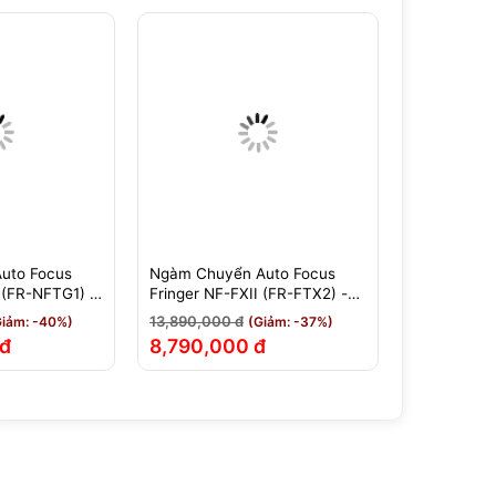
uto Focus
Ngàm Chuyển Auto Focus
Ngàm Chuy
 (FR-NFTG1) -
Fringer NF-FXII (FR-FTX2) -
Fringer C64
jifilm GFX -
Nikon F Sang Fujifilm X -
C6TG2) - C
13,890,000 đ
28,990,000
Giảm: -40%)
(Giảm: -37%)
Chính Hãng
Fujifilm GF
 đ
8,790,000 đ
18,990,