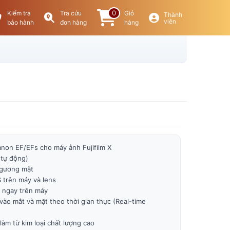
0
Kiểm tra
Tra cứu
Giỏ
Thành
viên
bảo hành
đơn hàng
hàng
non EF/EFs cho máy ảnh Fujifilm X
 tự động)
 gương mặt
 trên máy và lens
ộ ngay trên máy
 vào mắt và mặt theo thời gian thực (Real-time
làm từ kim loại chất lượng cao