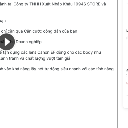
 hành tại Công ty TNHH Xuất Nhập Khẩu 1994S STORE và
 bạn
ặc chỉ cần qua Căn cước công dân của bạn
 hoặc cho Doanh nghiệp
để tận dụng các lens Canon EF dùng cho các body như
cạnh tranh và chất lượng vượt tầm giá
h vào khả năng lấy nét tự động siêu nhanh với các tính năng
unt -
Ngàm Chuyển Fringer EF-FX
Ngàm Chuyển A
Ultra (FR-FX071) Speed
Fringer NF-GFX
Booster 0.74X - Hỗ Trợ Auto
Nikon F Sang Fu
15,390,000 đ
22,990,000 đ
(Giảm: -43%)
(
Focus Cho Fujifilm
Chính Hãng
8,790,000 đ
13,790,000