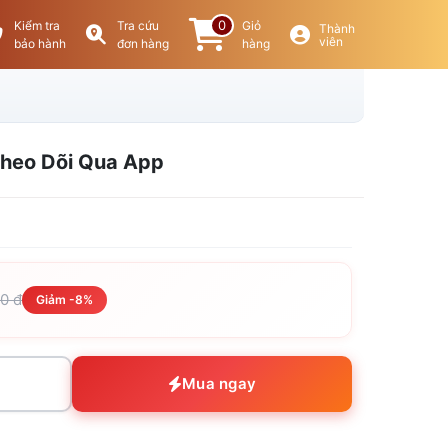
0
Kiểm tra
Tra cứu
Giỏ
Thành
viên
bảo hành
đơn hàng
hàng
 Theo Dõi Qua App
00 đ
Giảm -8%
Mua ngay