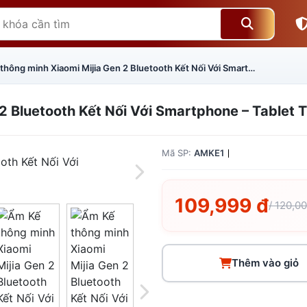
Ẩm Kế thông minh Xiaomi Mijia Gen 2 Bluetooth Kết Nối Với Smartphone – Tablet Theo Dõi Qua App
2 Bluetooth Kết Nối Với Smartphone – Tablet
Mã SP:
AMKE1
109,999 đ
/ 120,0
Thêm vào giỏ
Giá trên 1SP
5
x
0 đ
Tổng giá
0 đ