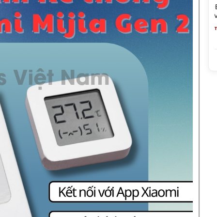
Trong 1 -
Sạc Canon LC-E17 Chính
Túi Đựng Kính 
ây Cho
Hãng (Zin Bóc Máy) - Độ Mới
Filter Bags 7Art
àng Chính
>95% - Bảo Hành 1 Đổi 1 Tại
780,000 đ
395,000 đ
(Giảm: -50%)
(Giảm
Nhà
390,000 đ
275,000 đ
000 đ