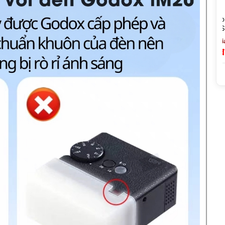
 Cho Đèn
Godox X5 Trigger 2 Trong 1 -
Đèn Flash Godo
F08 –
Điều Khiển Không Dây Cho
Auto TTL Và HS
Cấp
Đèn Godox IT32 - Hàng Chính
Mọi Máy Ảnh
2,590,000 đ
(Gi
Hãng
1,290,000 đ
00 đ
399,000 đ ~ 879,000 đ