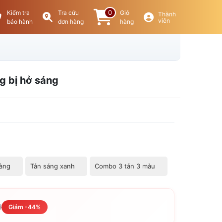
0
Kiểm tra
Tra cứu
Giỏ
Thành
viên
bảo hành
đơn hàng
hàng
g bị hở sáng
vàng
Tản sáng xanh
Combo 3 tản 3 màu
đ
Giảm -44%