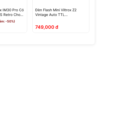
x IM30 Pro Có
Đèn Flash Mini Viltrox Z2
Tản Sáng C
S Retro Cho
Vintage Auto TTL
Godox: AD1
(Fuji/Sony/Canon/Nikon)
AD200 Pro, 
ảm: -50%)
V100
749,000 đ
75,000 đ 