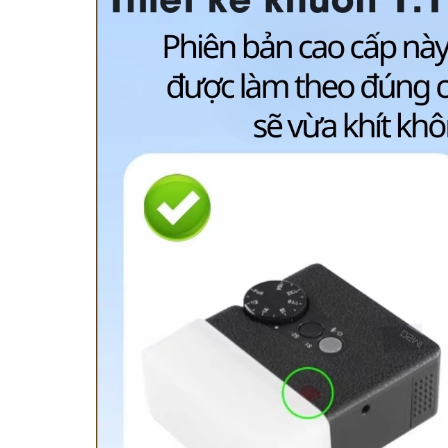
Đèn Flash Mini Siêu Nhỏ Gọn
Bộ Tản Sáng 3 Màu
Godox IM20 Pin Sạc | Dùng
Flash Godox IM20/Z
Mọi Máy Ảnh
Phiên Bản Mới Cao 
Không Bị Hở Sáng
160,000 đ ~ 945,000 đ
50,000 đ ~ 120,0