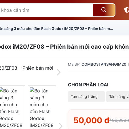
Bộ tản sáng 3 màu cho đèn Flash Godox iM20/ZF08 – Phiên bản mới cao cấp không bị hở sáng
odox iM20/ZF08 – Phiên bản mới cao cấp khôn
Mã SP:
COMBO3TANSANGIM20
CHỌN PHÂN LOẠI
Tản sáng trắng
Tản sáng 
Giá trên 1SP
5
x
0 đ
50,000 đ
/ 90,000 
Tổng giá
0 đ