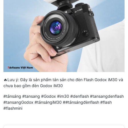
🔥Lưu ý: Đây là sản phẩm tản sản cho đèn Flash Godox iM30 và
chưa bao gồm đèn Godox iM30
#tảnsáng #tansang #Godox #im30 #denflash #tansangdenflash
#tansangGodox #tảnsángiM30 ##tảnsángđènflash #flash
#flashmini