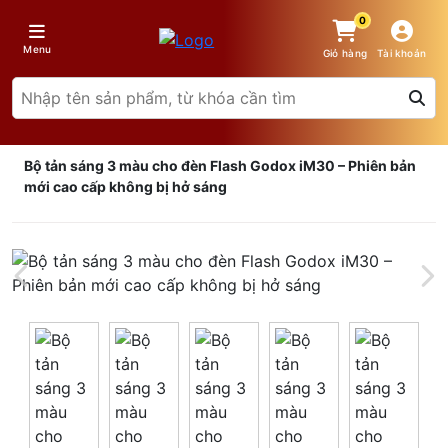
0
Menu
Giỏ hàng
Tài khoản
Bộ tản sáng 3 màu cho đèn Flash Godox iM30 – Phiên bản
mới cao cấp không bị hở sáng
Giá trên 1SP
5
x
0 đ