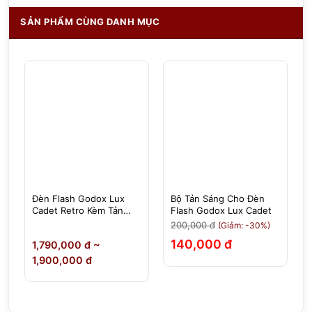
SẢN PHẨM CÙNG DANH MỤC
Đèn Flash Godox Lux
Bộ Tản Sáng Cho Đèn
Cadet Retro Kèm Tản
Flash Godox Lux Cadet
Sáng
200,000 đ
(Giảm: -30%)
140,000 đ
đ
1,790,000 đ ~
1,900,000 đ