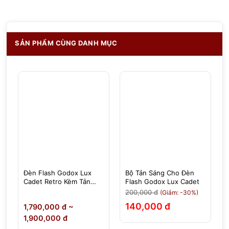
SẢN PHẨM CÙNG DANH MỤC
Đèn Flash Godox Lux
Bộ Tản Sáng Cho Đèn
Cadet Retro Kèm Tản
Flash Godox Lux Cadet
Sáng
200,000 đ
(Giảm: -30%)
140,000 đ
đ
1,790,000 đ ~
1,900,000 đ