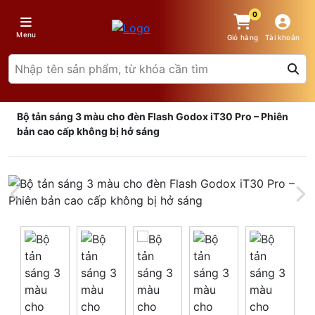
0
Menu
Giỏ hàng
Tài khoản
Bộ tản sáng 3 màu cho đèn Flash Godox iT30 Pro – Phiên
bản cao cấp không bị hở sáng
Giá trên 1SP
5
x
0 đ