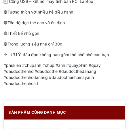
4️⃣ Cổng USB – kết nối máy tính bàn PC, Laptop
🔵Tương thích với nhiều hệ điều hành
🔵Tốc độ đọc thẻ cao và ổn định
🔵Thiết kế nhỏ gọn
🔵Trọng lượng siêu nhẹ chỉ 30g
=> LƯU Ý: đầu đọc không bao gồm thẻ nhớ nhé các bạn
#phukien #chupanh #chup #anh #quayphim #quay
#daudocthenho #daudocthe #daudocthedanang
#daudocthenhodanang #daudocthenhomayanh
#daudocthenhosd
SẢN PHẨM CÙNG DANH MỤC