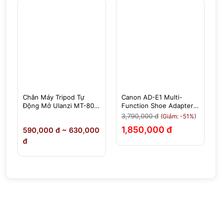
Chân Máy Tripod Tự
Canon AD-E1 Multi-
Động Mở Ulanzi MT-80 -
Function Shoe Adapter -
Tải 5Kg Cao 2,13m
Chính Hãng
3,790,000 đ
(Giảm: -51%)
1,850,000 đ
590,000 đ ~ 630,000
đ