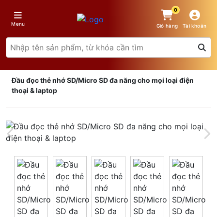
0
Menu
Giỏ hàng
Tài khoản
Đầu đọc thẻ nhớ SD/Micro SD đa năng cho mọi loại điện
thoại & laptop
Giá trên 1SP
5
x
0 đ
Tổng giá
0 đ