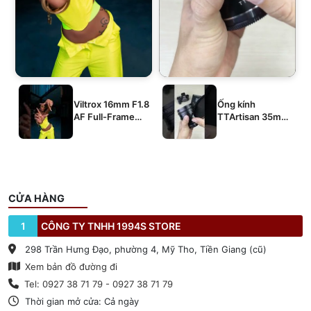
Viltrox 16mm F1.8
Ống kính
AF Full-Frame
TTArtisan 35mm
E/Z/L
T2.1 Dual-Bokeh
Cine Lens
CỬA HÀNG
1
CÔNG TY TNHH 1994S STORE
298 Trần Hưng Đạo, phường 4, Mỹ Tho, Tiền Giang (cũ)
Xem bản đồ đường đi
Tel: 0927 38 71 79 - 0927 38 71 79
Thời gian mở cửa: Cả ngày