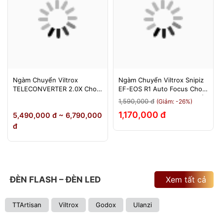
Ngàm Chuyển Viltrox
Ngàm Chuyển Viltrox Snipiz
TELECONVERTER 2.0X Cho
EF-EOS R1 Auto Focus Cho
Sony E / Nikon Z - Nhân Đôi
Canon EOS R/RP/R5/R6 - Bảo
1,590,000 đ
(Giảm: -26%)
Tiêu Cự - Bảo Hành 12
Hành 12 Tháng 1 Đổi 1
1,170,000 đ
5,490,000 đ ~ 6,790,000
Tháng
đ
ĐÈN FLASH – ĐÈN LED
Xem tất cả
TTArtisan
Viltrox
Godox
Ulanzi