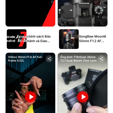
chính sách Bảo
SongRaw Moonlit
Hành và Giao
50mm F1.2 AF
Hàng của 1994's
Full-Frame
STORE
Viltrox 16mm F1.8 AF Full-
Ống kính TTArtisan 35mm
Frame E/Z/L
T2.1 Dual-Bokeh Cine Lens