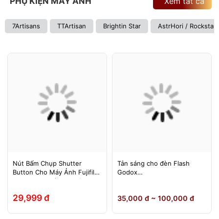
PHỤ KIỆN MÁY ẢNH
Xem tất cả
7Artisans
TTArtisan
Brightin Star
AstrHori / Rockstar
Nút Bấm Chụp Shutter
Tản sáng cho đèn Flash
Button Cho Máy Ảnh Fujifilm
Godox
Leica Contax (Ren Xoáy)
TT600/TT685/TT685II/V850/
V850II/V850III/V860/V860II/V
29,999 đ
35,000 đ ~ 100,000 đ
860III, Yongnuo 560II/565EX,
580EXII