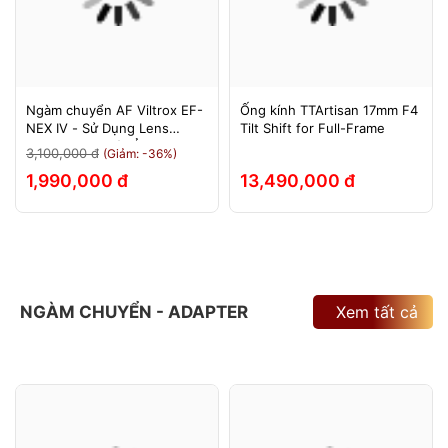
Ngàm chuyển AF Viltrox EF-
Ống kính TTArtisan 17mm F4
NEX IV - Sử Dụng Lens
Tilt Shift for Full-Frame
Canon Trên Máy Ảnh Sony
3,100,000 đ
(Giảm: -36%)
E-Mount - Bảo Hành 12
1,990,000 đ
13,490,000 đ
Tháng.
NGÀM CHUYỂN - ADAPTER
Xem tất cả