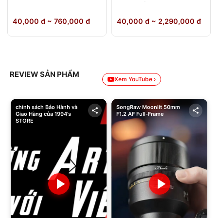
64GB Chính Hãng
40,000 đ ~ 760,000 đ
40,000 đ ~ 2,290,000 đ
REVIEW SẢN PHẨM
Xem YouTube ›
chính sách Bảo Hành và
SongRaw Moonlit 50mm
Giao Hàng của 1994's
F1.2 AF Full-Frame
STORE