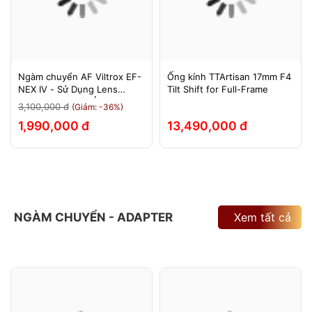
Ngàm chuyển AF Viltrox EF-
Ống kính TTArtisan 17mm F4
NEX IV - Sử Dụng Lens
Tilt Shift for Full-Frame
Canon Trên Máy Ảnh Sony
3,100,000 đ
(Giảm: -36%)
E-Mount - Bảo Hành 12
1,990,000 đ
13,490,000 đ
Tháng.
NGÀM CHUYỂN - ADAPTER
Xem tất cả