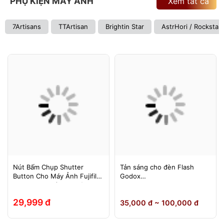
PHỤ KIỆN MÁY ẢNH
Xem tất cả
7Artisans
TTArtisan
Brightin Star
AstrHori / Rockstar
Nút Bấm Chụp Shutter
Tản sáng cho đèn Flash
Button Cho Máy Ảnh Fujifilm
Godox
Leica Contax (Ren Xoáy)
TT600/TT685/TT685II/V850/
V850II/V850III/V860/V860II/V
29,999 đ
35,000 đ ~ 100,000 đ
860III, Yongnuo 560II/565EX,
580EXII