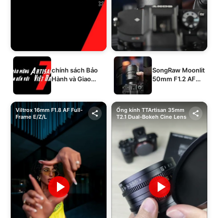
chính sách Bảo
SongRaw Moonlit
Hành và Giao
50mm F1.2 AF
Hàng của 1994's
Full-Frame
STORE
Viltrox 16mm F1.8 AF Full-
Ống kính TTArtisan 35mm
Frame E/Z/L
T2.1 Dual-Bokeh Cine Lens