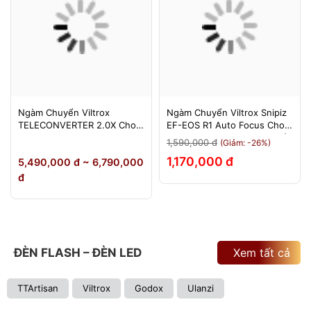
Ngàm Chuyển Viltrox
Ngàm Chuyển Viltrox Snipiz
TELECONVERTER 2.0X Cho
EF-EOS R1 Auto Focus Cho
Sony E / Nikon Z - Nhân Đôi
Canon EOS R/RP/R5/R6 - Bảo
1,590,000 đ
(Giảm: -26%)
Tiêu Cự - Bảo Hành 12
Hành 12 Tháng 1 Đổi 1
1,170,000 đ
5,490,000 đ ~ 6,790,000
Tháng
đ
ĐÈN FLASH – ĐÈN LED
Xem tất cả
TTArtisan
Viltrox
Godox
Ulanzi