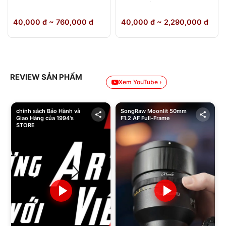
64GB Chính Hãng
40,000 đ ~ 760,000 đ
40,000 đ ~ 2,290,000 đ
REVIEW SẢN PHẨM
Xem YouTube ›
chính sách Bảo Hành và
SongRaw Moonlit 50mm
Giao Hàng của 1994's
F1.2 AF Full-Frame
STORE