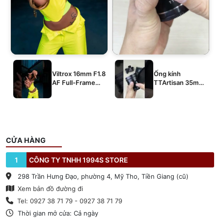
Viltrox 16mm F1.8
Ống kính
AF Full-Frame
TTArtisan 35mm
E/Z/L
T2.1 Dual-Bokeh
Cine Lens
CỬA HÀNG
1
CÔNG TY TNHH 1994S STORE
298 Trần Hưng Đạo, phường 4, Mỹ Tho, Tiền Giang (cũ)
Xem bản đồ đường đi
Tel: 0927 38 71 79 - 0927 38 71 79
Thời gian mở cửa: Cả ngày