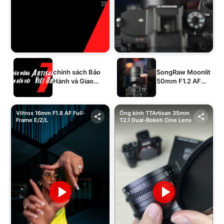
chính sách Bảo
SongRaw Moonlit
Hành và Giao
50mm F1.2 AF
Hàng của 1994's
Full-Frame
STORE
Viltrox 16mm F1.8 AF Full-
Ống kính TTArtisan 35mm
Frame E/Z/L
T2.1 Dual-Bokeh Cine Lens