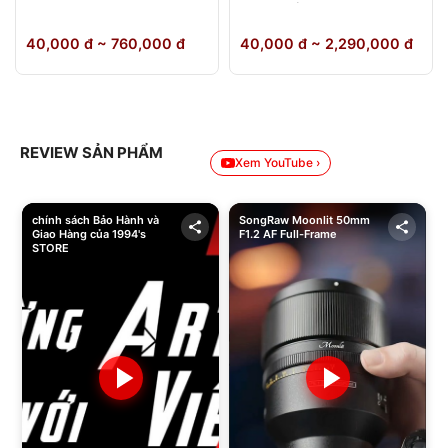
64GB Chính Hãng
40,000 đ ~ 760,000 đ
40,000 đ ~ 2,290,000 đ
REVIEW SẢN PHẨM
Xem YouTube ›
chính sách Bảo Hành và
SongRaw Moonlit 50mm
Giao Hàng của 1994's
F1.2 AF Full-Frame
STORE