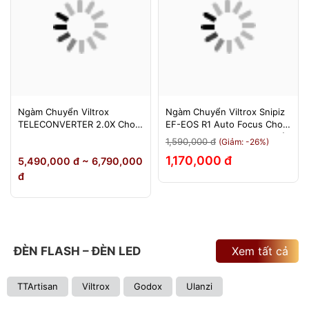
Ngàm Chuyển Viltrox
Ngàm Chuyển Viltrox Snipiz
TELECONVERTER 2.0X Cho
EF-EOS R1 Auto Focus Cho
Sony E / Nikon Z - Nhân Đôi
Canon EOS R/RP/R5/R6 - Bảo
1,590,000 đ
(Giảm: -26%)
Tiêu Cự - Bảo Hành 12
Hành 12 Tháng 1 Đổi 1
1,170,000 đ
5,490,000 đ ~ 6,790,000
Tháng
đ
ĐÈN FLASH – ĐÈN LED
Xem tất cả
TTArtisan
Viltrox
Godox
Ulanzi