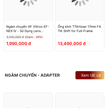
Ngàm chuyển AF Viltrox EF-
Ống kính TTArtisan 17mm F4
NEX IV - Sử Dụng Lens
Tilt Shift for Full-Frame
Canon Trên Máy Ảnh Sony
3,100,000 đ
(Giảm: -36%)
E-Mount - Bảo Hành 12
1,990,000 đ
13,490,000 đ
Tháng.
NGÀM CHUYỂN - ADAPTER
Xem tất cả