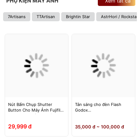
PHỤ KIỆN MÁY ẢNH
Xem tất cả
7Artisans
TTArtisan
Brightin Star
AstrHori / Rockstar
Nút Bấm Chụp Shutter
Tản sáng cho đèn Flash
Button Cho Máy Ảnh Fujifilm
Godox
Leica Contax (Ren Xoáy)
TT600/TT685/TT685II/V850/
V850II/V850III/V860/V860II/V
29,999 đ
35,000 đ ~ 100,000 đ
860III, Yongnuo 560II/565EX,
580EXII