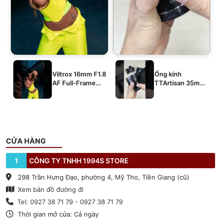
Viltrox 16mm F1.8
Ống kính
AF Full-Frame
TTArtisan 35mm
E/Z/L
T2.1 Dual-Bokeh
Cine Lens
CỬA HÀNG
1
CÔNG TY TNHH 1994S STORE
298 Trần Hưng Đạo, phường 4, Mỹ Tho, Tiền Giang (cũ)
Xem bản đồ đường đi
Tel: 0927 38 71 79 - 0927 38 71 79
Thời gian mở cửa: Cả ngày