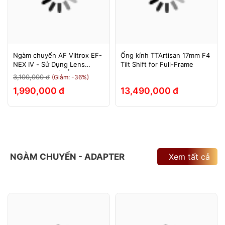
Ngàm chuyển AF Viltrox EF-
Ống kính TTArtisan 17mm F4
NEX IV - Sử Dụng Lens
Tilt Shift for Full-Frame
Canon Trên Máy Ảnh Sony
3,100,000 đ
(Giảm: -36%)
E-Mount - Bảo Hành 12
1,990,000 đ
13,490,000 đ
Tháng.
NGÀM CHUYỂN - ADAPTER
Xem tất cả