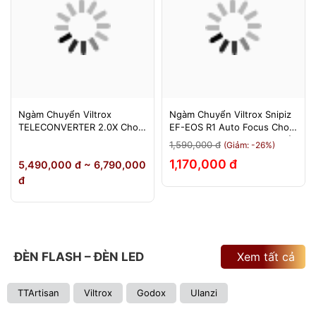
Ngàm Chuyển Viltrox
Ngàm Chuyển Viltrox Snipiz
TELECONVERTER 2.0X Cho
EF-EOS R1 Auto Focus Cho
Sony E / Nikon Z - Nhân Đôi
Canon EOS R/RP/R5/R6 - Bảo
1,590,000 đ
(Giảm: -26%)
Tiêu Cự - Bảo Hành 12
Hành 12 Tháng 1 Đổi 1
1,170,000 đ
5,490,000 đ ~ 6,790,000
Tháng
đ
ĐÈN FLASH – ĐÈN LED
Xem tất cả
TTArtisan
Viltrox
Godox
Ulanzi