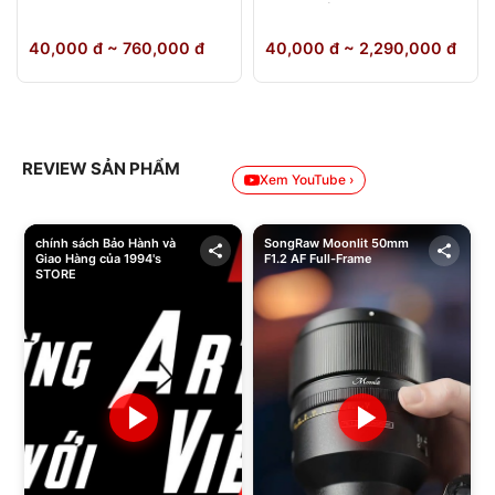
64GB Chính Hãng
40,000 đ ~ 760,000 đ
40,000 đ ~ 2,290,000 đ
REVIEW SẢN PHẨM
Xem YouTube ›
chính sách Bảo Hành và
SongRaw Moonlit 50mm
Giao Hàng của 1994's
F1.2 AF Full-Frame
STORE