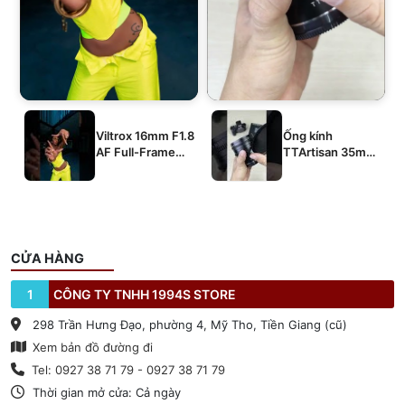
Viltrox 16mm F1.8
Ống kính
AF Full-Frame
TTArtisan 35mm
E/Z/L
T2.1 Dual-Bokeh
Cine Lens
CỬA HÀNG
1
CÔNG TY TNHH 1994S STORE
298 Trần Hưng Đạo, phường 4, Mỹ Tho, Tiền Giang (cũ)
Xem bản đồ đường đi
Tel: 0927 38 71 79 - 0927 38 71 79
Thời gian mở cửa: Cả ngày