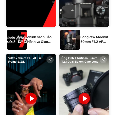
chính sách Bảo
SongRaw Moonlit
Hành và Giao
50mm F1.2 AF
Hàng của 1994's
Full-Frame
STORE
Viltrox 16mm F1.8 AF Full-
Ống kính TTArtisan 35mm
Frame E/Z/L
T2.1 Dual-Bokeh Cine Lens