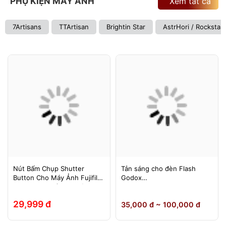
PHỤ KIỆN MÁY ẢNH
Xem tất cả
7Artisans
TTArtisan
Brightin Star
AstrHori / Rockstar
Nút Bấm Chụp Shutter
Tản sáng cho đèn Flash
Button Cho Máy Ảnh Fujifilm
Godox
Leica Contax (Ren Xoáy)
TT600/TT685/TT685II/V850/
V850II/V850III/V860/V860II/V
29,999 đ
35,000 đ ~ 100,000 đ
860III, Yongnuo 560II/565EX,
580EXII