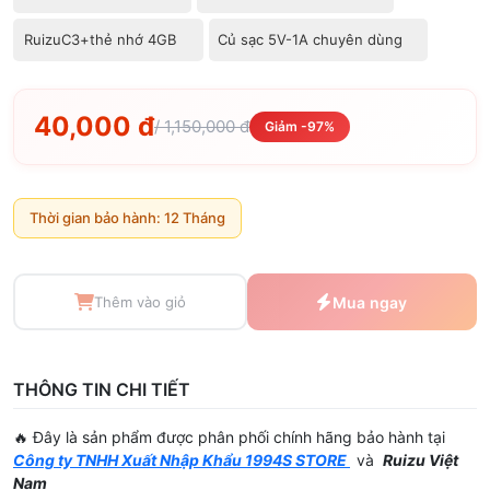
RuizuC3+thẻ nhớ 4GB
Củ sạc 5V-1A chuyên dùng
40,000 đ
/ 1,150,000 đ
Giảm -97%
Thời gian bảo hành: 12 Tháng
Thêm vào giỏ
Mua ngay
THÔNG TIN CHI TIẾT
🔥 Đây là sản phẩm được phân phối chính hãng bảo hành tại
Công ty TNHH Xuất Nhập Khẩu 1994S STORE
và
Ruizu Việt
Nam