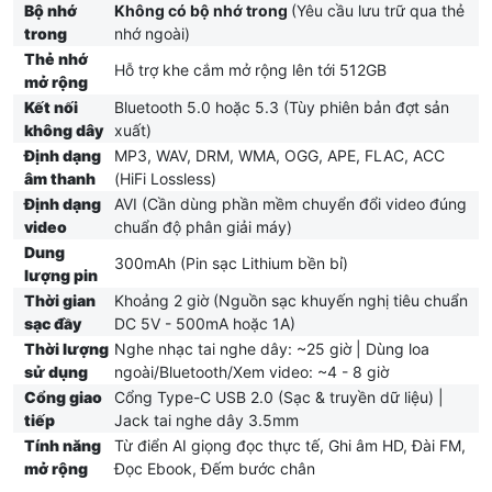
Bộ nhớ
Không có bộ nhớ trong
(Yêu cầu lưu trữ qua thẻ
trong
nhớ ngoài)
Thẻ nhớ
Hỗ trợ khe cắm mở rộng lên tới 512GB
mở rộng
Kết nối
Bluetooth 5.0 hoặc 5.3 (Tùy phiên bản đợt sản
không dây
xuất)
Định dạng
MP3, WAV, DRM, WMA, OGG, APE, FLAC, ACC
âm thanh
(HiFi Lossless)
Định dạng
AVI (Cần dùng phần mềm chuyển đổi video đúng
video
chuẩn độ phân giải máy)
Dung
300mAh (Pin sạc Lithium bền bỉ)
lượng pin
Thời gian
Khoảng 2 giờ (Nguồn sạc khuyến nghị tiêu chuẩn
sạc đầy
DC 5V - 500mA hoặc 1A)
Thời lượng
Nghe nhạc tai nghe dây: ~25 giờ | Dùng loa
sử dụng
ngoài/Bluetooth/Xem video: ~4 - 8 giờ
Cổng giao
Cổng Type-C USB 2.0 (Sạc & truyền dữ liệu) |
tiếp
Jack tai nghe dây 3.5mm
Tính năng
Từ điển AI giọng đọc thực tế, Ghi âm HD, Đài FM,
mở rộng
Đọc Ebook, Đếm bước chân