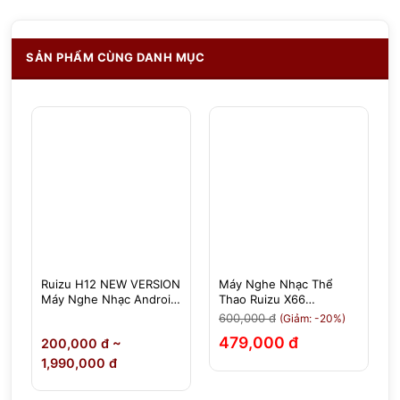
SẢN PHẨM CÙNG DANH MỤC
Ruizu H12 NEW VERSION
Máy Nghe Nhạc Thể
Máy Nghe Nhạc Android
Thao Ruizu X66
Xem Video ,Cảm Ứng IPS
Bluetooth | Có Kẹp Áo
600,000 đ
(Giảm: -20%)
4.8 Inch, RAM 4GB, ROM
Tiện Lợi, Siêu Nhẹ 15g
479,000 đ
0
200,000 đ ~
64GB, Bluetooth 5.2,
Wifi
1,990,000 đ