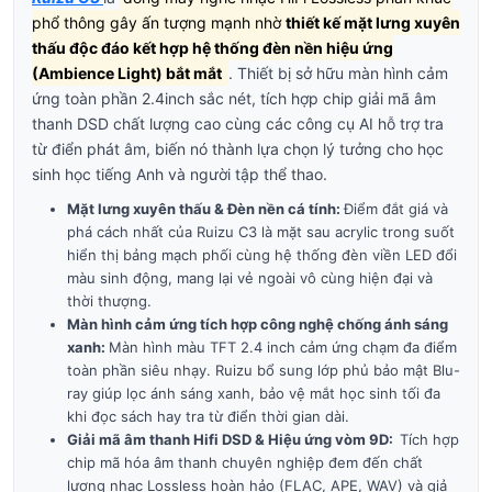
phổ thông gây ấn tượng mạnh nhờ
thiết kế mặt lưng xuyên
thấu độc đáo kết hợp hệ thống đèn nền hiệu ứng
(Ambience Light) bắt mắt
. Thiết bị sở hữu màn hình cảm
ứng toàn phần 2.4inch sắc nét, tích hợp chip giải mã âm
thanh DSD chất lượng cao cùng các công cụ AI hỗ trợ tra
từ điển phát âm, biến nó thành lựa chọn lý tưởng cho học
sinh học tiếng Anh và người tập thể thao.
Mặt lưng xuyên thấu & Đèn nền cá tính:
Điểm đắt giá và
phá cách nhất của Ruizu C3
là mặt sau acrylic trong suốt
hiển thị bảng mạch phối cùng hệ thống đèn viền LED đổi
màu sinh động, mang lại vẻ ngoài vô cùng hiện đại và
thời thượng.
Màn hình cảm ứng tích hợp công nghệ chống ánh sáng
xanh:
Màn hình màu TFT 2.4 inch cảm ứng chạm đa điểm
toàn phần siêu nhạy. Ruizu bổ sung lớp phủ bảo mật Blu-
ray giúp lọc ánh sáng xanh, bảo vệ mắt học sinh tối đa
khi đọc sách hay tra từ điển thời gian dài.
Giải mã âm thanh Hifi DSD & Hiệu ứng vòm 9D:
Tích hợp
chip mã hóa âm thanh chuyên nghiệp đem đến chất
lượng nhạc Lossless hoàn hảo (FLAC, APE, WAV) và giả