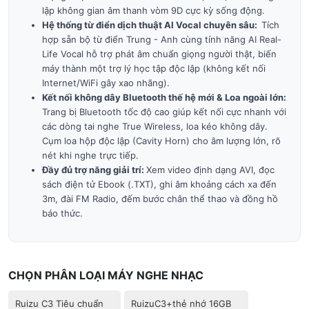
lập không gian âm thanh vòm 9D cực kỳ sống động.
Hệ thống từ điển dịch thuật AI Vocal chuyên sâu:
Tích
hợp sẵn bộ từ điển Trung - Anh cùng tính năng AI Real-
Life Vocal hỗ trợ phát âm chuẩn giọng người thật, biến
máy thành một trợ lý học tập độc lập (không kết nối
Internet/WiFi gây xao nhãng).
Kết nối không dây Bluetooth thế hệ mới & Loa ngoài lớn:
Trang bị Bluetooth tốc độ cao giúp kết nối cực nhanh với
các dòng tai nghe True Wireless, loa kéo không dây.
Cụm loa hộp độc lập (Cavity Horn) cho âm lượng lớn, rõ
nét khi nghe trực tiếp.
Đầy đủ trợ năng giải trí:
Xem video định dạng AVI, đọc
sách điện tử Ebook (.TXT), ghi âm khoảng cách xa đến
3m, đài FM Radio, đếm bước chân thể thao và đồng hồ
báo thức.
CHỌN PHÂN LOẠI MÁY NGHE NHẠC
Ruizu C3 Tiêu chuẩn
RuizuC3+thẻ nhớ 16GB