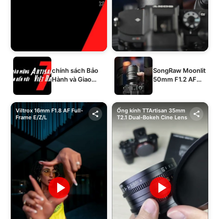
chính sách Bảo
SongRaw Moonlit
Hành và Giao
50mm F1.2 AF
Hàng của 1994's
Full-Frame
STORE
Viltrox 16mm F1.8 AF Full-
Ống kính TTArtisan 35mm
Frame E/Z/L
T2.1 Dual-Bokeh Cine Lens