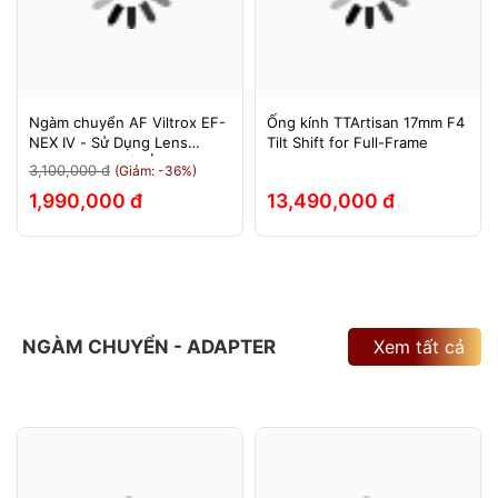
Ngàm chuyển AF Viltrox EF-
Ống kính TTArtisan 17mm F4
NEX IV - Sử Dụng Lens
Tilt Shift for Full-Frame
Canon Trên Máy Ảnh Sony
3,100,000 đ
(Giảm: -36%)
E-Mount - Bảo Hành 12
1,990,000 đ
13,490,000 đ
Tháng.
NGÀM CHUYỂN - ADAPTER
Xem tất cả