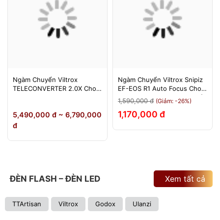
Ngàm Chuyển Viltrox
Ngàm Chuyển Viltrox Snipiz
TELECONVERTER 2.0X Cho
EF-EOS R1 Auto Focus Cho
Sony E / Nikon Z - Nhân Đôi
Canon EOS R/RP/R5/R6 - Bảo
1,590,000 đ
(Giảm: -26%)
Tiêu Cự - Bảo Hành 12
Hành 12 Tháng 1 Đổi 1
1,170,000 đ
5,490,000 đ ~ 6,790,000
Tháng
đ
ĐÈN FLASH – ĐÈN LED
Xem tất cả
TTArtisan
Viltrox
Godox
Ulanzi