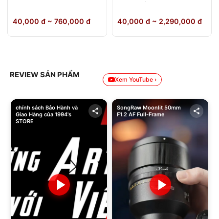
64GB Chính Hãng
40,000 đ ~ 760,000 đ
40,000 đ ~ 2,290,000 đ
REVIEW SẢN PHẨM
Xem YouTube ›
chính sách Bảo Hành và
SongRaw Moonlit 50mm
Giao Hàng của 1994's
F1.2 AF Full-Frame
STORE