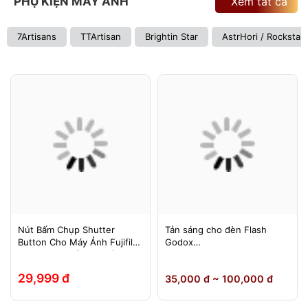
PHỤ KIỆN MÁY ẢNH
Xem tất cả
7Artisans
TTArtisan
Brightin Star
AstrHori / Rockstar
Nút Bấm Chụp Shutter
Tản sáng cho đèn Flash
Button Cho Máy Ảnh Fujifilm
Godox
Leica Contax (Ren Xoáy)
TT600/TT685/TT685II/V850/
V850II/V850III/V860/V860II/V
29,999 đ
35,000 đ ~ 100,000 đ
860III, Yongnuo 560II/565EX,
580EXII