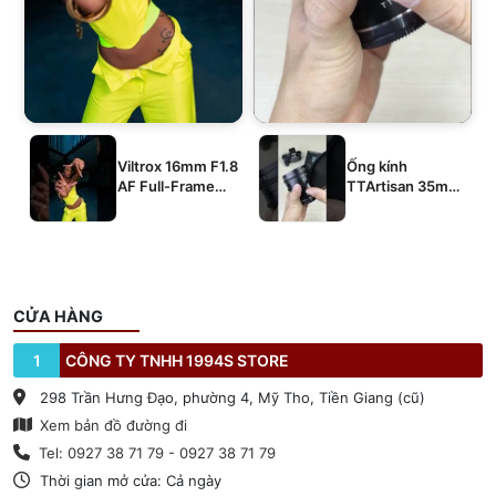
Viltrox 16mm F1.8
Ống kính
AF Full-Frame
TTArtisan 35mm
E/Z/L
T2.1 Dual-Bokeh
Cine Lens
CỬA HÀNG
1
CÔNG TY TNHH 1994S STORE
298 Trần Hưng Đạo, phường 4, Mỹ Tho, Tiền Giang (cũ)
Xem bản đồ đường đi
Tel: 0927 38 71 79 - 0927 38 71 79
Thời gian mở cửa: Cả ngày