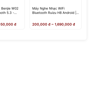
Máy Nghe Nhạc WiFi
Máy Nghe Nhạc Benjie
Bluetooth Ruizu H8 Android |
M6/M6s Android 14 –
Cảm Ứng 4 Inch
Bluetooth 5.4, Có Camera,
Dịch Thuật Offline – Chính
200,000 đ ~ 1,690,000 đ
40,000 đ ~ 1,990,000 đ
Hãng