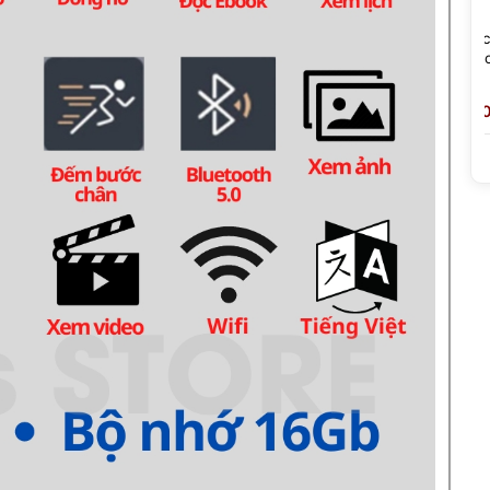
y Nghe Nhạc Android Ruizu
Máy Nghe Nhạc Benjie W02
5 - RAM 3GB, Màn Hình
Cảm Ứng Bluetooth 5.3 -
5 Inch, Wifi Bluetooth 5.4
Hàng Chính Hãng Phân Phối
Độc Quyền
0,000 đ ~ 1,890,000 đ
40,000 đ ~ 1,050,000 đ