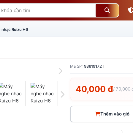
 nhạc Ruizu H6
Mã SP:
93619172
40,000 đ
/ 70,000 
Thêm vào giỏ
Giá trên 1SP
5
x
0 đ
Tổng giá
0 đ