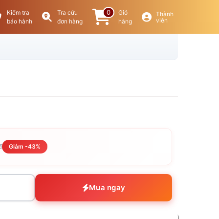
0
Kiểm tra
Tra cứu
Giỏ
Thành
viên
bảo hành
đơn hàng
hàng
đ
Giảm -43%
Mua ngay