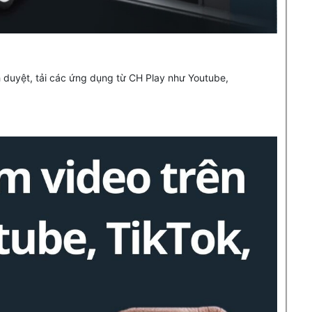
nh duyệt, tải các ứng dụng từ CH Play như Youtube,