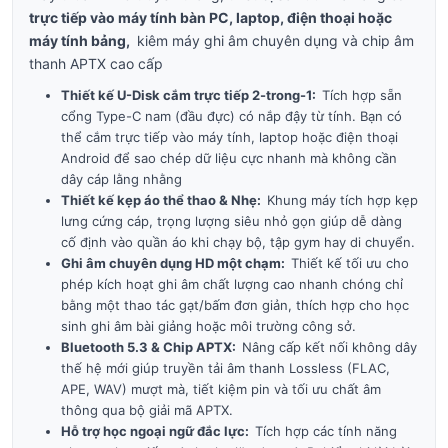
trực tiếp vào máy tính bàn PC, laptop, điện thoại hoặc
máy tính bảng,
kiêm máy ghi âm chuyên dụng và chip âm
thanh APTX cao cấp
Thiết kế U-Disk cắm trực tiếp 2-trong-1:
Tích hợp sẵn
cổng Type-C nam (đầu đực) có nắp đậy từ tính. Bạn có
thể cắm trực tiếp vào máy tính, laptop hoặc điện thoại
Android để sao chép dữ liệu cực nhanh mà không cần
dây cáp lằng nhằng
Thiết kế kẹp áo thể thao & Nhẹ:
Khung máy tích hợp kẹp
lưng cứng cáp, trọng lượng siêu nhỏ gọn giúp dễ dàng
cố định vào quần áo khi chạy bộ, tập gym hay di chuyển.
Ghi âm chuyên dụng HD một chạm:
Thiết kế tối ưu cho
phép kích hoạt ghi âm chất lượng cao nhanh chóng chỉ
bằng một thao tác gạt/bấm đơn giản, thích hợp cho học
sinh ghi âm bài giảng hoặc môi trường công sở.
Bluetooth 5.3 & Chip APTX:
Nâng cấp kết nối không dây
thế hệ mới giúp truyền tải âm thanh Lossless (FLAC,
APE, WAV) mượt mà, tiết kiệm pin và tối ưu chất âm
thông qua bộ giải mã APTX.
Hỗ trợ học ngoại ngữ đắc lực:
Tích hợp các tính năng