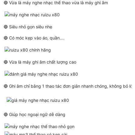
🔵 Vừa là máy nghe nhạc thể thao vừa là máy ghi âm
🔵 Siêu nhỏ gọn siêu nhẹ
🔵 Có móc kẹp vào áo, quần….
🔵 Vừa là máy ghi âm chất lượng cao
🔵 Ghi âm chỉ bằng 1 thao tác đơn giản nhanh chóng, không bỏ lỡ
🔵 Giúp học ngoại ngữ dễ dàng