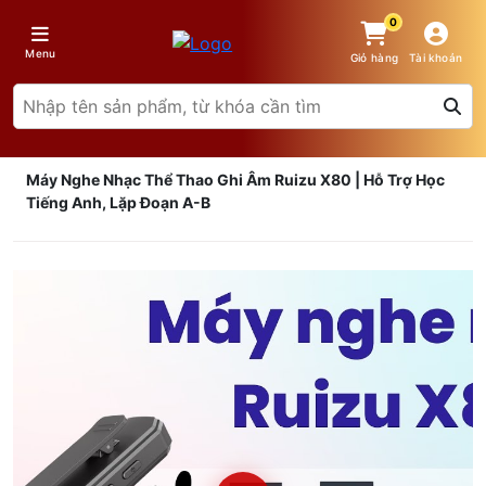
0
Menu
Giỏ hàng
Tài khoản
Máy Nghe Nhạc Thể Thao Ghi Âm Ruizu X80 | Hỗ Trợ Học
Tiếng Anh, Lặp Đoạn A-B
Giá trên 1SP
5
x
0 đ