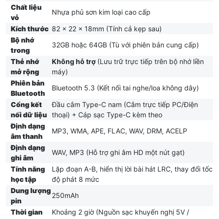
Chất liệu
Nhựa phủ sơn kim loại cao cấp
vỏ
Kích thước
82 x 22 x 18mm (Tính cả kẹp sau)
Bộ nhớ
32GB hoặc 64GB (Tù với phiên bản cung cấp)
trong
Thẻ nhớ
Không hỗ trợ
(Lưu trữ trực tiếp trên bộ nhớ liền
mở rộng
máy)
Phiên bản
Bluetooth 5.3 (Kết nối tai nghe/loa không dây)
Bluetooth
Cổng kết
Đầu cắm Type-C nam (Cắm trực tiếp PC/Điện
nối dữ liệu
thoại) + Cáp sạc Type-C kèm theo
Định dạng
MP3, WMA, APE, FLAC, WAV, DRM, ACELP
âm thanh
Định dạng
WAV, MP3 (Hỗ trợ ghi âm HD một nút gạt)
ghi âm
Tính năng
Lặp đoạn A-B, hiển thị lời bài hát LRC, thay đổi tốc
học tập
độ phát 8 mức
Dung lượng
250mAh
pin
Thời gian
Khoảng 2 giờ (Nguồn sạc khuyến nghị 5V /