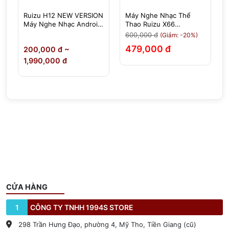
Ruizu H12 NEW VERSION
Máy Nghe Nhạc Thể
Máy Nghe Nhạc Android
Thao Ruizu X66
Xem Video ,Cảm Ứng IPS
Bluetooth | Có Kẹp Áo
600,000 đ
(Giảm: -20%)
4.8 Inch, RAM 4GB, ROM
Tiện Lợi, Siêu Nhẹ 15g
479,000 đ
0
200,000 đ ~
64GB, Bluetooth 5.2,
Wifi
1,990,000 đ
CỬA HÀNG
1
CÔNG TY TNHH 1994S STORE
298 Trần Hưng Đạo, phường 4, Mỹ Tho, Tiền Giang (cũ)