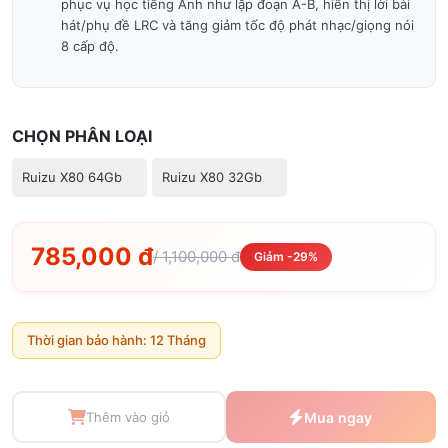
phục vụ học tiếng Anh như lặp đoạn A-B, hiển thị lời bài
hát/phụ đề LRC và tăng giảm tốc độ phát nhạc/giọng nói
8 cấp độ.
CHỌN PHÂN LOẠI
Ruizu X80 64Gb
Ruizu X80 32Gb
785,000 đ
/ 1,100,000 đ
Giảm -29%
Thời gian bảo hành: 12 Tháng
Thêm vào giỏ
Mua ngay