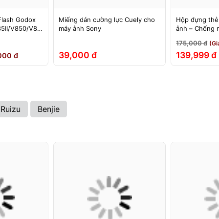
Flash Godox
Miếng dán cường lực Cuely cho
Hộp đựng thẻ
5II/V850/V85
máy ảnh Sony
ảnh – Chống 
60II/V860III,
đập
175,000 đ
(Gi
EX, 580EXII
39,000 đ
139,999 đ
000 đ
Ruizu
Benjie