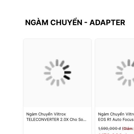
NGÀM CHUYỂN - ADAPTER
F-FX
Ngàm Chuyển Viltrox
Ngàm Chuyển Viltro
 Booster
TELECONVERTER 2.0X Cho Sony
EOS R1 Auto Focu
cus Cho
E / Nikon Z - Nhân Đôi Tiêu Cự -
EOS R/RP/R5/R6 - 
1,590,000 đ
3%)
(Giảm:
Bảo Hành 12 Tháng
Tháng 1 Đổi 1