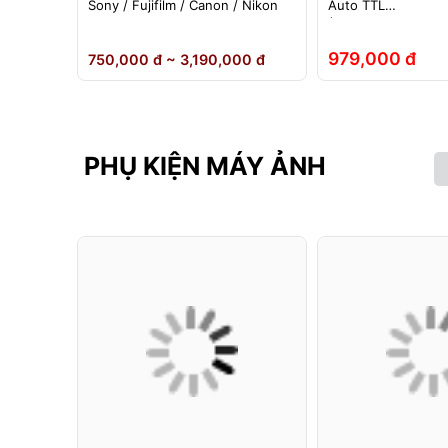
ho đèn
Sony / Fujifilm / Canon / Nikon
Auto TTL
nh Hãng
(Fuji/Sony/Canon/N
979,000 đ
 đ
750,000 đ ~ 3,190,000 đ
PHỤ KIỆN MÁY ẢNH