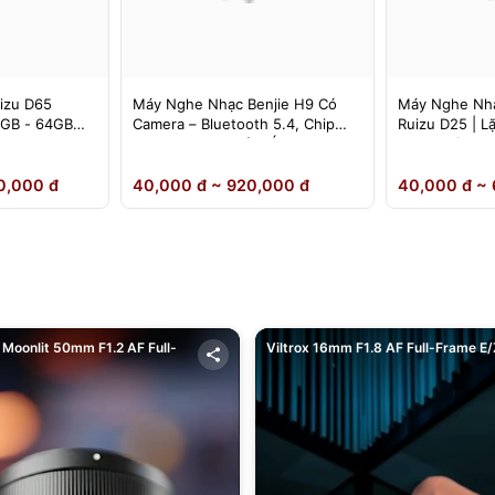
izu D65
Máy Nghe Nhạc Benjie H9 Có
Máy Nghe Nhạ
4GB - 64GB
Camera – Bluetooth 5.4, Chip
Ruizu D25 | L
DSD Lossless, Cảm Ứng IPS –
Loa Ngoài
Chính Hãng
0,000 đ
40,000 đ ~ 920,000 đ
40,000 đ ~ 
Moonlit 50mm F1.2 AF Full-
Viltrox 16mm F1.8 AF Full-Frame E/