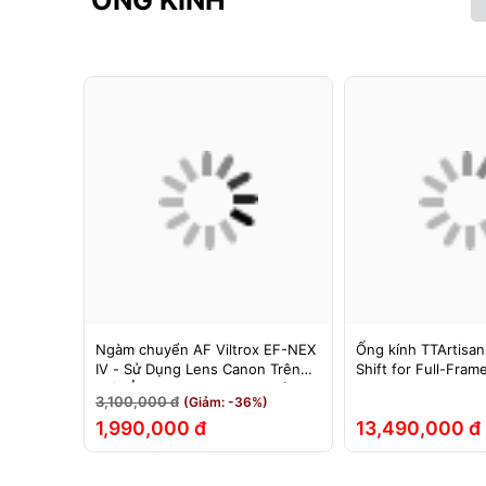
ỐNG KÍNH
F cho
Ngàm chuyển AF Viltrox EF-NEX
Ống kính TTArtisan
hính Hãng
IV - Sử Dụng Lens Canon Trên
Shift for Full-Fram
Máy Ảnh Sony E-Mount - Bảo
3,100,000 đ
(Giảm: -36%)
Hành 12 Tháng.
1,990,000 đ
13,490,000 đ