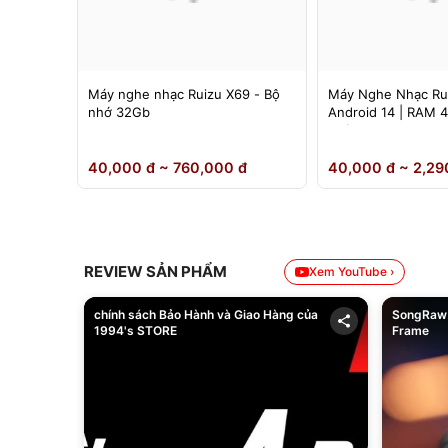
 Ruizu
Máy nghe nhạc Ruizu X69 - Bộ
Máy Nghe Nhạc Ru
nh 4.5
nhớ 32Gb
Android 14 | RAM 
Chính Hãng
0 đ
40,000 đ ~ 760,000 đ
40,000 đ ~ 2,29
REVIEW SẢN PHẨM
Xem YouTube ›
chính sách Bảo Hành và Giao Hàng của
SongRaw 
1994's STORE
Frame