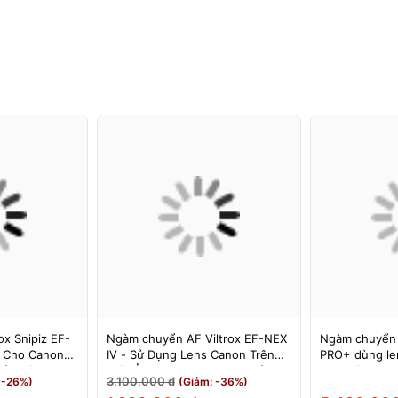
x Snipiz EF-
Ngàm chuyển AF Viltrox EF-NEX
Ngàm chuyển
s Cho Canon
IV - Sử Dụng Lens Canon Trên
PRO+ dùng le
Bảo Hành 12
Máy Ảnh Sony E-Mount - Bảo
cho máy Nikon
3,100,000 đ
 -26%)
(Giảm: -36%)
Hành 12 Tháng.
MEGADAP ET