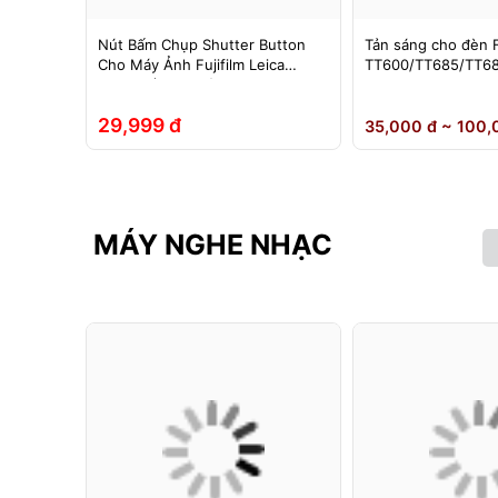
im chụp
Nút Bấm Chụp Shutter Button
Tản sáng cho đèn 
in sạc –
Cho Máy Ảnh Fujifilm Leica
TT600/TT685/TT68
g màu
Contax (Ren Xoáy)
0II/V850III/V860/V8
hoại….
Yongnuo 560II/565
29,999 đ
35,000 đ ~ 100,
MÁY NGHE NHẠC