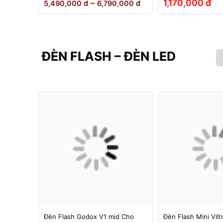
1,170,000 đ
5,490,000 đ ~ 6,790,000 đ
ĐÈN FLASH – ĐÈN LED
g 1 -
Đèn Flash Godox V1 mid Cho
Đèn Flash Mini Vilt