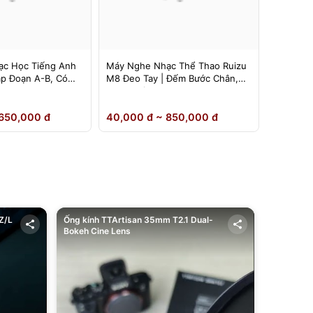
c Học Tiếng Anh
Máy Nghe Nhạc Thể Thao Ruizu
Máy Ngh
ặp Đoạn A-B, Có
M8 Đeo Tay | Đếm Bước Chân,
Ruizu D1
Loa Ngoài
Inch | L
650,000 đ
40,000 đ ~ 850,000 đ
40,000 
Z/L
Ống kính TTArtisan 35mm T2.1 Dual-
Bokeh Cine Lens