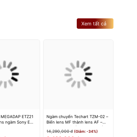
Xem tất cả
 MEGADAP ETZ21
Ngàm chuyển Techart TZM-02 –
Ngàm Ch
ns ngàm Sony E
Biến lens MF thành lens AF –
6bit II (
 Z – Adapter
Dùng cho máy ảnh Nikon Z sử
Hỗ Trợ E
14,290,000 đ
3,500,0
(Giảm: -34%)
Z21 PRO+
dụng các ống kính ngàm Leica M