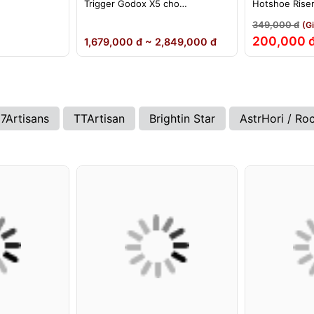
Trigger Godox X5 cho
Hotshoe Rise
ikon)
Sony/Canon/Nikon/Fujifilm
iM22 iM30 iM3
349,000 đ
(G
iA32 Lux Cad
200,000 
1,679,000 đ ~ 2,849,000 đ
7Artisans
TTArtisan
Brightin Star
AstrHori / Ro