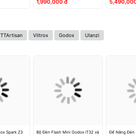
1,990,000 đ
5,490,000
TTArtisan
Viltrox
Godox
Ulanzi
rox Spark Z3
Bộ Đèn Flash Mini Godox iT32 và
Đế Nâng Đèn 