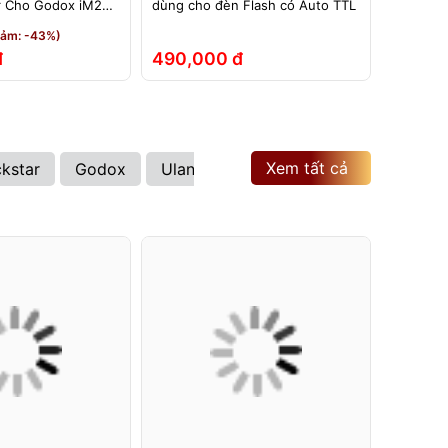
r Cho Godox iM20
dùng cho đèn Flash có Auto TTL
TTL dùng
0 Pro iT30 iT20
TTL – Dù
iảm: -43%)
et
iT22, iT
đ
490,000 đ
210,0
Xem tất cả
ckstar
Godox
Ulanzi
Kenko
Hoya
Sony