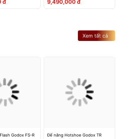
 đ
9,490,000 đ
2,790
Xem tất cả
Flash Godox FS-R
Đế nâng Hotshoe Godox TR
Đế nâng