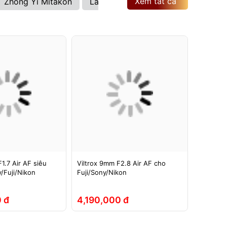
Xem tất cả
Zhong Yi Mitakon
Laowa
Brightin Star
Viltrox
1.7 Air AF siêu
Viltrox 9mm F2.8 Air AF cho
Ống kính
/Fuji/Nikon
Fuji/Sony/Nikon
ASPH si
Full-Fra
 đ
4,190,000 đ
5,290