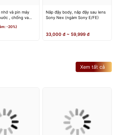
 nhớ và pin máy
Nắp đậy body, nắp đậy sau lens
Đế nâng
nước , chống va
Sony Nex (ngàm Sony E/FE)
có thể đ
180 độ
190,000
ảm: -20%)
150,0
33,000 đ ~ 59,999 đ
Xem tất cả