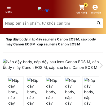
0
Menu
Giỏ hàng
Tài khoản
Nắp đậy body, nắp đậy sau lens Canon EOS M, cáp body
máy Canon EOS M, cáp sau lens Canon EOS M
Giá trên 1SP
5
x
0 đ
Tổng giá
0 đ