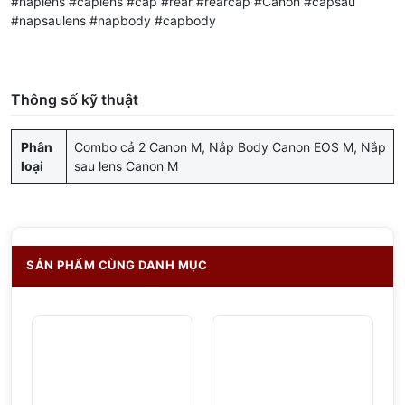
#nắplens #caplens #cap #rear #rearcap #Canon #capsau
#napsaulens #napbody #capbody
Thông số kỹ thuật
Phân
Combo cả 2 Canon M, Nắp Body Canon EOS M, Nắp
loại
sau lens Canon M
SẢN PHẨM CÙNG DANH MỤC