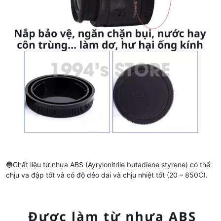
🔵Chất liệu từ nhựa ABS (Ayrylonitrile butadiene styrene) có thể
chịu va đập tốt và có độ dẻo dai và chịu nhiệt tốt (20 – 850C).