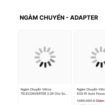
NGÀM CHUYỂN - ADAPTER
F-FX
Ngàm Chuyển Viltrox
Ngàm Chuyển Viltro
 Booster
TELECONVERTER 2.0X Cho Sony
EOS R1 Auto Focu
cus Cho
E / Nikon Z - Nhân Đôi Tiêu Cự -
EOS R/RP/R5/R6 - 
1,590,000 đ
3%)
(Giảm:
Bảo Hành 12 Tháng
Tháng 1 Đổi 1