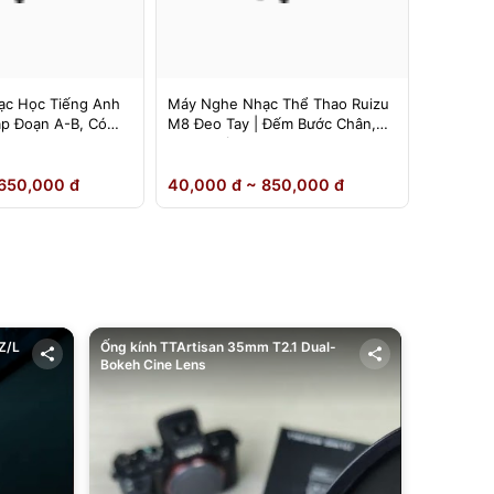
c Học Tiếng Anh
Máy Nghe Nhạc Thể Thao Ruizu
Máy Ngh
ặp Đoạn A-B, Có
M8 Đeo Tay | Đếm Bước Chân,
Ruizu D1
Loa Ngoài
Inch | L
650,000 đ
40,000 đ ~ 850,000 đ
40,000 
Z/L
Ống kính TTArtisan 35mm T2.1 Dual-
Bokeh Cine Lens