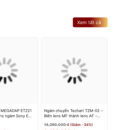
Xem tất cả
 MEGADAP ETZ21
Ngàm chuyển Techart TZM-02 –
Ngàm Ch
ns ngàm Sony E
Biến lens MF thành lens AF –
6bit II (
 Z – Adapter
Dùng cho máy ảnh Nikon Z sử
Hỗ Trợ E
14,290,000 đ
3,500,0
(Giảm: -34%)
Z21 PRO+
dụng các ống kính ngàm Leica M