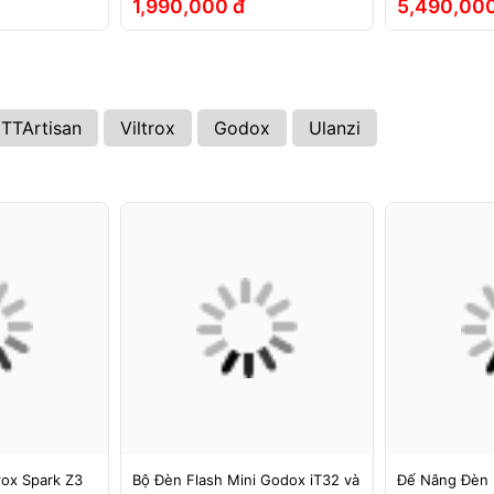
1,990,000 đ
5,490,000
TTArtisan
Viltrox
Godox
Ulanzi
rox Spark Z3
Bộ Đèn Flash Mini Godox iT32 và
Đế Nâng Đèn 