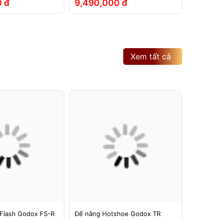
 đ
9,490,000 đ
2,790
Xem tất cả
Flash Godox FS-R
Đế nâng Hotshoe Godox TR
Đế nâng