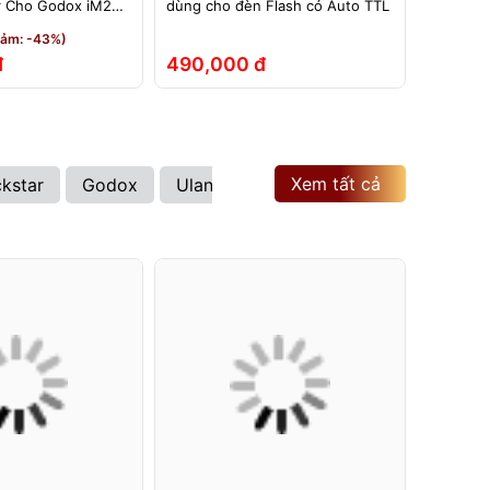
r Cho Godox iM20
dùng cho đèn Flash có Auto TTL
TTL dùng
0 Pro iT30 iT20
TTL – Dù
iảm: -43%)
et
iT22, iT
đ
490,000 đ
210,0
Xem tất cả
ckstar
Godox
Ulanzi
Kenko
Hoya
Sony