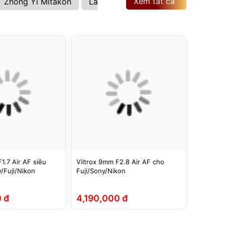
Xem tất cả
Zhong Yi Mitakon
Laowa
Brightin Star
Viltrox
1.7 Air AF siêu
Viltrox 9mm F2.8 Air AF cho
Ống kính
/Fuji/Nikon
Fuji/Sony/Nikon
ASPH si
Full-Fra
 đ
4,190,000 đ
5,290