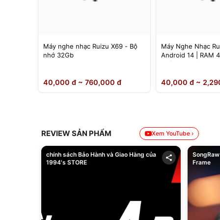
 Ruizu
Máy nghe nhạc Ruizu X69 - Bộ
Máy Nghe Nhạc Ru
nh 4.5
nhớ 32Gb
Android 14 | RAM 
Chính Hãng
0 đ
40,000 đ ~ 760,000 đ
40,000 đ ~ 2,29
REVIEW SẢN PHẨM
Xem YouTube ›
chính sách Bảo Hành và Giao Hàng của
SongRaw 
1994's STORE
Frame