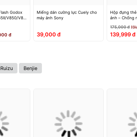
Flash Godox
Miếng dán cường lực Cuely cho
Hộp đựng thẻ
5II/V850/V85
máy ảnh Sony
ảnh – Chống 
60II/V860III,
đập
175,000 đ
(Gi
EX, 580EXII
39,000 đ
139,999 đ
000 đ
Ruizu
Benjie