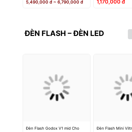
1,170,000 đ
5,490,000 đ ~ 6,790,000 đ
ĐÈN FLASH – ĐÈN LED
g 1 -
Đèn Flash Godox V1 mid Cho
Đèn Flash Mini Vilt