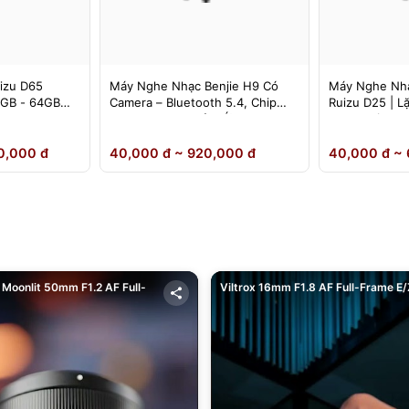
izu D65
Máy Nghe Nhạc Benjie H9 Có
Máy Nghe Nhạ
4GB - 64GB
Camera – Bluetooth 5.4, Chip
Ruizu D25 | L
DSD Lossless, Cảm Ứng IPS –
Loa Ngoài
Chính Hãng
0,000 đ
40,000 đ ~ 920,000 đ
40,000 đ ~ 
Moonlit 50mm F1.2 AF Full-
Viltrox 16mm F1.8 AF Full-Frame E/