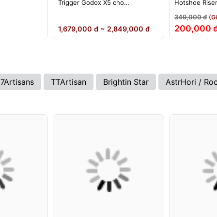
Trigger Godox X5 cho
Hotshoe Rise
ikon)
Sony/Canon/Nikon/Fujifilm
iM22 iM30 iM3
349,000 đ
(G
iA32 Lux Cad
200,000 
1,679,000 đ ~ 2,849,000 đ
7Artisans
TTArtisan
Brightin Star
AstrHori / Ro