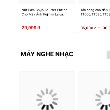
im chụp
Nút Bấm Chụp Shutter Button
Tản sáng cho đèn 
in sạc –
Cho Máy Ảnh Fujifilm Leica
TT600/TT685/TT68
g màu
Contax (Ren Xoáy)
0II/V850III/V860/V8
hoại….
Yongnuo 560II/565
29,999 đ
35,000 đ ~ 100,
MÁY NGHE NHẠC