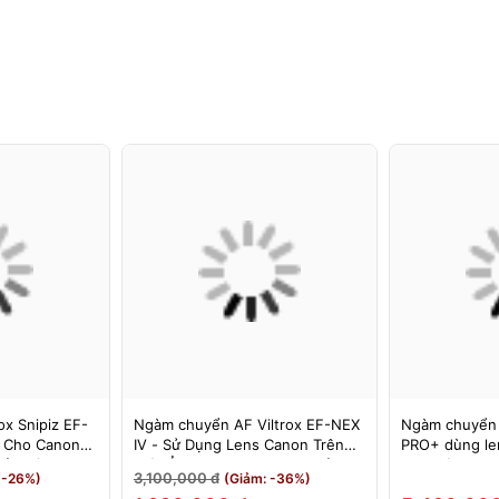
x Snipiz EF-
Ngàm chuyển AF Viltrox EF-NEX
Ngàm chuyển
s Cho Canon
IV - Sử Dụng Lens Canon Trên
PRO+ dùng le
Bảo Hành 12
Máy Ảnh Sony E-Mount - Bảo
cho máy Nikon
3,100,000 đ
 -26%)
(Giảm: -36%)
Hành 12 Tháng.
MEGADAP ET