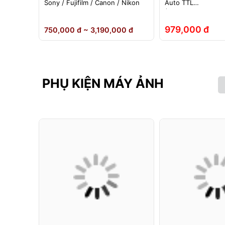
ho đèn
Sony / Fujifilm / Canon / Nikon
Auto TTL
nh Hãng
(Fuji/Sony/Canon/N
979,000 đ
 đ
750,000 đ ~ 3,190,000 đ
PHỤ KIỆN MÁY ẢNH