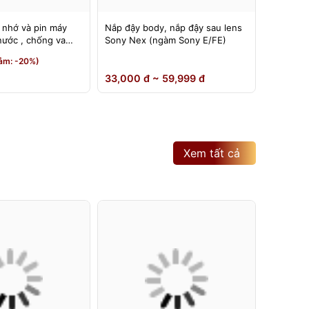
 nhớ và pin máy
Nắp đậy body, nắp đậy sau lens
Đế nâng
nước , chống va
Sony Nex (ngàm Sony E/FE)
có thể đ
180 độ
190,000
ảm: -20%)
150,0
33,000 đ ~ 59,999 đ
Xem tất cả