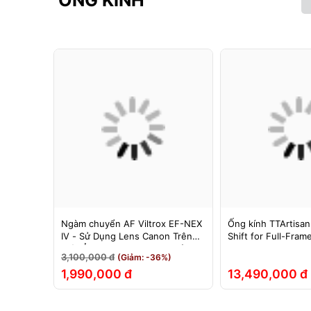
ỐNG KÍNH
F cho
Ngàm chuyển AF Viltrox EF-NEX
Ống kính TTArtisan
hính Hãng
IV - Sử Dụng Lens Canon Trên
Shift for Full-Fram
Máy Ảnh Sony E-Mount - Bảo
3,100,000 đ
(Giảm: -36%)
Hành 12 Tháng.
1,990,000 đ
13,490,000 đ