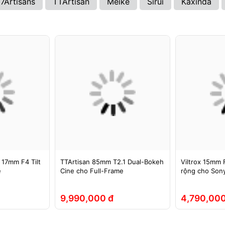
7Artisans
TTArtisan
Meike
Sirui
Kaxinda
 17mm F4 Tilt
TTArtisan 85mm T2.1 Dual-Bokeh
Viltrox 15mm F
e
Cine cho Full-Frame
rộng cho Sony
9,990,000 đ
4,790,000