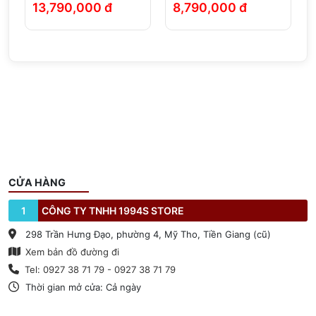
13,790,000 đ
8,790,000 đ
Chính Hãng
CỬA HÀNG
1
CÔNG TY TNHH 1994S STORE
298 Trần Hưng Đạo, phường 4, Mỹ Tho, Tiền Giang (cũ)
Xem bản đồ đường đi
Tel: 0927 38 71 79 - 0927 38 71 79
Thời gian mở cửa: Cả ngày