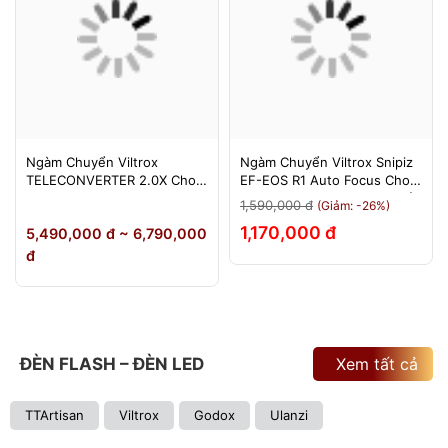
Ngàm Chuyển Viltrox
Ngàm Chuyển Viltrox Snipiz
TELECONVERTER 2.0X Cho
EF-EOS R1 Auto Focus Cho
Sony E / Nikon Z - Nhân Đôi
Canon EOS R/RP/R5/R6 - Bảo
1,590,000 đ
(Giảm: -26%)
Tiêu Cự - Bảo Hành 12
Hành 12 Tháng 1 Đổi 1
1,170,000 đ
5,490,000 đ ~ 6,790,000
Tháng
đ
ĐÈN FLASH – ĐÈN LED
Xem tất cả
TTArtisan
Viltrox
Godox
Ulanzi