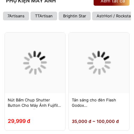
PHỤ KIỆN MÁY ẢNH
Xem tất cả
7Artisans
TTArtisan
Brightin Star
AstrHori / Rockstar
Nút Bấm Chụp Shutter
Tản sáng cho đèn Flash
Button Cho Máy Ảnh Fujifilm
Godox
Leica Contax (Ren Xoáy)
TT600/TT685/TT685II/V850/
V850II/V850III/V860/V860II/V
29,999 đ
35,000 đ ~ 100,000 đ
860III, Yongnuo 560II/565EX,
580EXII