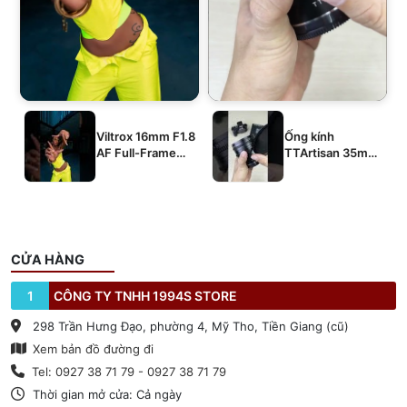
Viltrox 16mm F1.8
Ống kính
AF Full-Frame
TTArtisan 35mm
E/Z/L
T2.1 Dual-Bokeh
Cine Lens
CỬA HÀNG
1
CÔNG TY TNHH 1994S STORE
298 Trần Hưng Đạo, phường 4, Mỹ Tho, Tiền Giang (cũ)
Xem bản đồ đường đi
Tel: 0927 38 71 79 - 0927 38 71 79
Thời gian mở cửa: Cả ngày