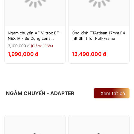
Ngàm chuyển AF Viltrox EF-
Ống kính TTArtisan 17mm F4
NEX IV - Sử Dụng Lens
Tilt Shift for Full-Frame
Canon Trên Máy Ảnh Sony
3,100,000 đ
(Giảm: -36%)
E-Mount - Bảo Hành 12
1,990,000 đ
13,490,000 đ
Tháng.
NGÀM CHUYỂN - ADAPTER
Xem tất cả