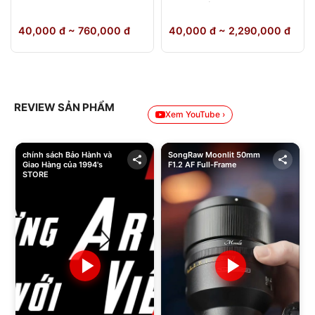
64GB Chính Hãng
40,000 đ ~ 760,000 đ
40,000 đ ~ 2,290,000 đ
REVIEW SẢN PHẨM
Xem YouTube ›
chính sách Bảo Hành và
SongRaw Moonlit 50mm
Giao Hàng của 1994's
F1.2 AF Full-Frame
STORE