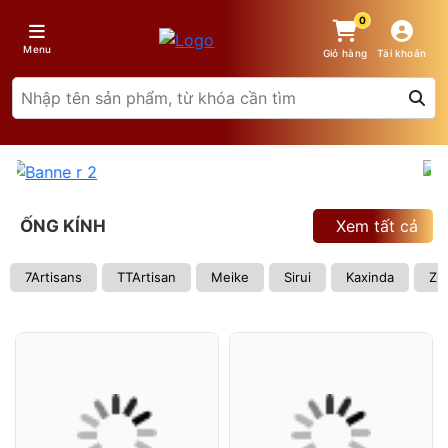
0
Menu
Giỏ hàng
Tài khoản
ỐNG KÍNH
Xem tất cả
7Artisans
TTArtisan
Meike
Sirui
Kaxinda
Zh