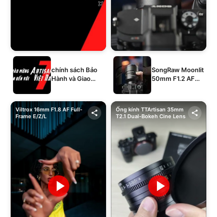
chính sách Bảo
SongRaw Moonlit
Hành và Giao
50mm F1.2 AF
Hàng của 1994's
Full-Frame
STORE
Viltrox 16mm F1.8 AF Full-
Ống kính TTArtisan 35mm
Frame E/Z/L
T2.1 Dual-Bokeh Cine Lens