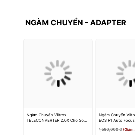
NGÀM CHUYỂN - ADAPTER
F-FX
Ngàm Chuyển Viltrox
Ngàm Chuyển Viltro
 Booster
TELECONVERTER 2.0X Cho Sony
EOS R1 Auto Focu
cus Cho
E / Nikon Z - Nhân Đôi Tiêu Cự -
EOS R/RP/R5/R6 - 
1,590,000 đ
3%)
(Giảm:
Bảo Hành 12 Tháng
Tháng 1 Đổi 1