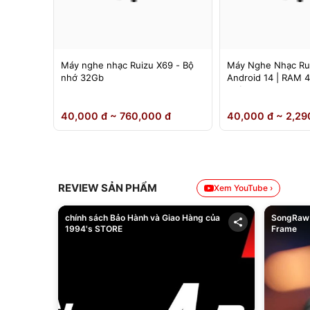
 Ruizu
Máy nghe nhạc Ruizu X69 - Bộ
Máy Nghe Nhạc Ru
nh 4.5
nhớ 32Gb
Android 14 | RAM 
Chính Hãng
0 đ
40,000 đ ~ 760,000 đ
40,000 đ ~ 2,29
REVIEW SẢN PHẨM
Xem YouTube ›
chính sách Bảo Hành và Giao Hàng của
SongRaw 
1994's STORE
Frame