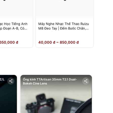
c Học Tiếng Anh
Máy Nghe Nhạc Thể Thao Ruizu
Máy Ngh
ặp Đoạn A-B, Có
M8 Đeo Tay | Đếm Bước Chân,
Ruizu D1
Loa Ngoài
Inch | L
650,000 đ
40,000 đ ~ 850,000 đ
40,000 
Z/L
Ống kính TTArtisan 35mm T2.1 Dual-
Bokeh Cine Lens