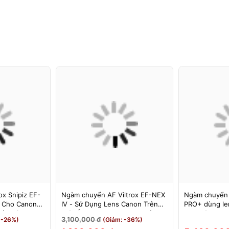
x Snipiz EF-
Ngàm chuyển AF Viltrox EF-NEX
Ngàm chuyển
s Cho Canon
IV - Sử Dụng Lens Canon Trên
PRO+ dùng le
Bảo Hành 12
Máy Ảnh Sony E-Mount - Bảo
cho máy Nikon
3,100,000 đ
 -26%)
(Giảm: -36%)
Hành 12 Tháng.
MEGADAP ET