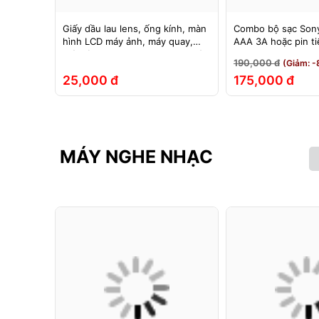
 ảnh
Giấy dầu lau lens, ống kính, màn
Combo bộ sạc Sony
 hãng
hình LCD máy ảnh, máy quay,
AAA 3A hoặc pin t
máy tính, laptop, điện thoại, máy
Sony 1.5v
190,000 đ
(Giảm: -
tính bảng
25,000 đ
175,000 đ
MÁY NGHE NHẠC