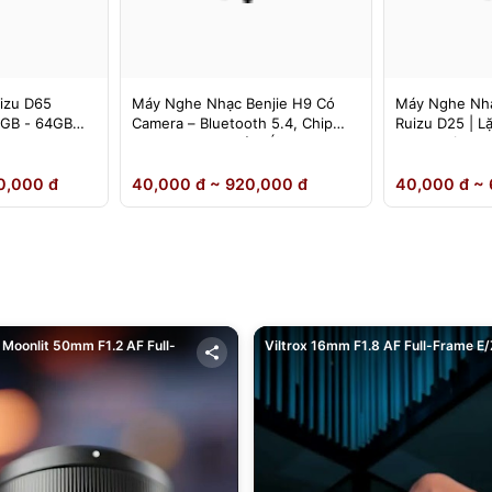
izu D65
Máy Nghe Nhạc Benjie H9 Có
Máy Nghe Nhạ
4GB - 64GB
Camera – Bluetooth 5.4, Chip
Ruizu D25 | L
DSD Lossless, Cảm Ứng IPS –
Loa Ngoài
Chính Hãng
0,000 đ
40,000 đ ~ 920,000 đ
40,000 đ ~ 
Moonlit 50mm F1.2 AF Full-
Viltrox 16mm F1.8 AF Full-Frame E/