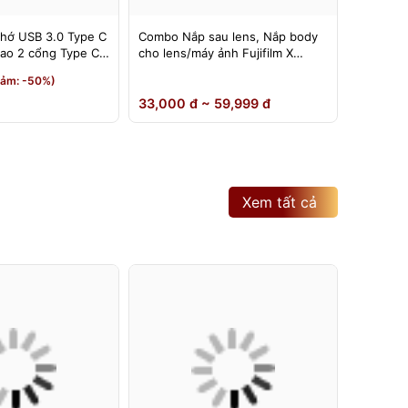
nhớ USB 3.0 Type C
Combo Nắp sau lens, Nắp body
Đế nâng
 cao 2 cổng Type C
cho lens/máy ảnh Fujifilm X
có thể đ
mount ( Rear cap, body cap
180 độ
190,000
iảm: -50%)
ngàm FX )
150,0
33,000 đ ~ 59,999 đ
Xem tất cả