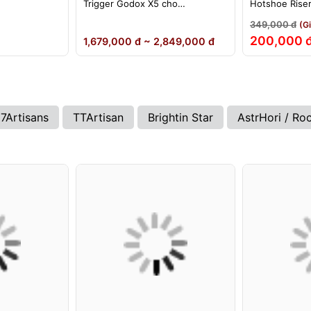
Trigger Godox X5 cho
Hotshoe Rise
ikon)
Sony/Canon/Nikon/Fujifilm
iM22 iM30 iM3
349,000 đ
(G
iA32 Lux Cad
200,000 
1,679,000 đ ~ 2,849,000 đ
7Artisans
TTArtisan
Brightin Star
AstrHori / Ro