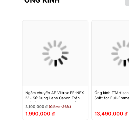
ỐNG KÍNH
F cho
Ngàm chuyển AF Viltrox EF-NEX
Ống kính TTArtisan
hính Hãng
IV - Sử Dụng Lens Canon Trên
Shift for Full-Fram
Máy Ảnh Sony E-Mount - Bảo
3,100,000 đ
(Giảm: -36%)
Hành 12 Tháng.
1,990,000 đ
13,490,000 đ