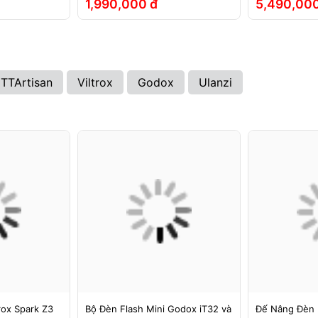
1,990,000 đ
5,490,000
TTArtisan
Viltrox
Godox
Ulanzi
rox Spark Z3
Bộ Đèn Flash Mini Godox iT32 và
Đế Nâng Đèn 