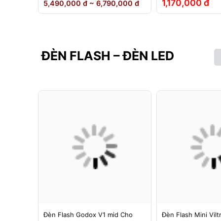
1,170,000 đ
5,490,000 đ ~ 6,790,000 đ
ĐÈN FLASH – ĐÈN LED
g 1 -
Đèn Flash Godox V1 mid Cho
Đèn Flash Mini Vilt