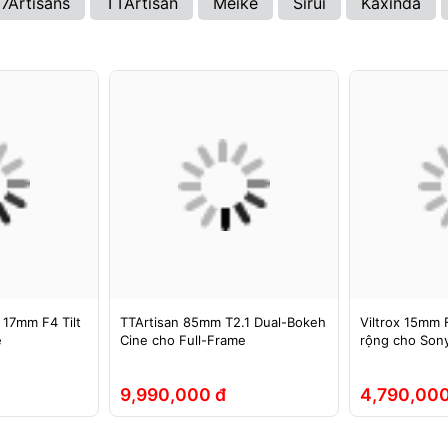
7Artisans
TTArtisan
Meike
Sirui
Kaxinda
 17mm F4 Tilt
TTArtisan 85mm T2.1 Dual-Bokeh
Viltrox 15mm F
e
Cine cho Full-Frame
rộng cho Sony
9,990,000 đ
4,790,000