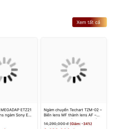
Xem tất cả
 MEGADAP ETZ21
Ngàm chuyển Techart TZM-02 –
Ngàm Ch
ns ngàm Sony E
Biến lens MF thành lens AF –
6bit II (
 Z – Adapter
Dùng cho máy ảnh Nikon Z sử
Hỗ Trợ E
14,290,000 đ
3,500,0
(Giảm: -34%)
Z21 PRO+
dụng các ống kính ngàm Leica M