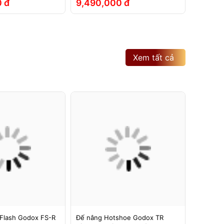
 đ
9,490,000 đ
2,790
Xem tất cả
Flash Godox FS-R
Đế nâng Hotshoe Godox TR
Đế nâng