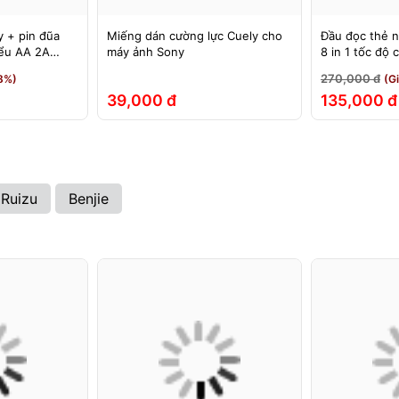
 + pin đũa
Miếng dán cường lực Cuely cho
Đầu đọc thẻ 
iểu AA 2A
máy ảnh Sony
8 in 1 tốc độ
& USB
270,000 đ
8%)
(G
39,000 đ
135,000 đ
Ruizu
Benjie