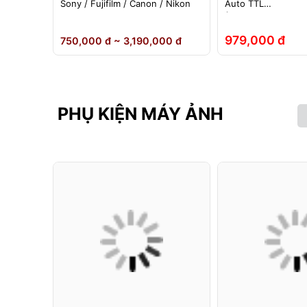
ho đèn
Sony / Fujifilm / Canon / Nikon
Auto TTL
nh Hãng
(Fuji/Sony/Canon/N
979,000 đ
 đ
750,000 đ ~ 3,190,000 đ
PHỤ KIỆN MÁY ẢNH