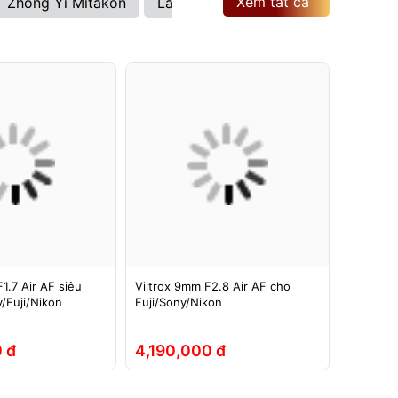
Xem tất cả
Zhong Yi Mitakon
Laowa
Brightin Star
Viltrox
1.7 Air AF siêu
Viltrox 9mm F2.8 Air AF cho
Ống kính
/Fuji/Nikon
Fuji/Sony/Nikon
ASPH si
Full-Fra
 đ
4,190,000 đ
5,290