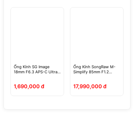
Ống Kính SG Image
Ống Kính SongRaw M-
18mm F6.3 APS-C Ultra
Simplify 85mm F1.2
Slim Pancake Sony
AF Full-Frame
E/Fujifilm X/Nikon Z/M43
Sony/Nikon Z/Leica L
1,690,000 đ
17,990,000 đ
- Chính Hãng