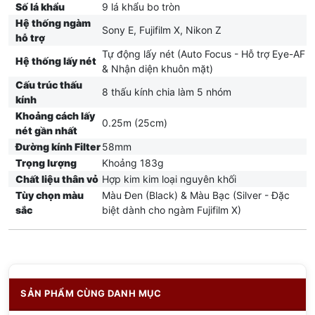
Số lá khẩu
9 lá khẩu bo tròn
Hệ thống ngàm
Sony E, Fujifilm X, Nikon Z
hỗ trợ
Tự động lấy nét (Auto Focus - Hỗ trợ Eye-AF
Hệ thống lấy nét
& Nhận diện khuôn mặt)
Cấu trúc thấu
8 thấu kính chia làm 5 nhóm
kính
Khoảng cách lấy
0.25m (25cm)
nét gần nhất
Đường kính Filter
58mm
Trọng lượng
Khoảng 183g
Chất liệu thân vỏ
Hợp kim kim loại nguyên khối
Tùy chọn màu
Màu Đen (Black) & Màu Bạc (Silver - Đặc
sắc
biệt dành cho ngàm Fujifilm X)
SẢN PHẨM CÙNG DANH MỤC