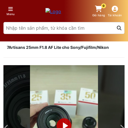
0
Menu
Giỏ hàng
Tài khoản
7Artisans 25mm F1.8 AF Lite cho Sony/Fujifilm/Nikon
Giá trên 1SP
5
x
0 đ