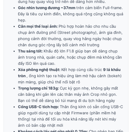
dung hay quay vlog trở nên dễ dàng hơn nhiều.
Góc nhìn tương đương ~37mm
trên cảm biến Full-frame.
Đây là tiêu cự kinh điển, không quá rộng cũng không quá
hẹp.
Cân mọi thể loại ảnh:
Phù hợp hoàn hảo cho nhu cầu
chụp ảnh đường phố (Street photography), ảnh gia đình,
phong cảnh đời thường, quay vlog hằng ngày hoặc chụp
chân dung góc rộng lấy bối cảnh môi trường
Thu sáng tốt:
Khẩu độ lớn F1.8 giúp bạn dễ dàng chụp
ảnh trong nhà, quán cafe, hoặc chụp đêm mà không cần
đẩy ISO lên quá cao.
Xóa phông nghệ thuật:
Kết hợp cùng cấu trúc
9 lá khẩu
tròn
, ống kính tạo ra hiệu ứng làm mờ hậu cảnh (bokeh)
mịn màng, giúp chủ thể nổi bật rõ
Trọng lượng chỉ 183g:
Cực kỳ gọn nhẹ, không gây mất
cân bằng khi gắn lên các thân máy ảnh Crop nhỏ gọn.
Bạn có thể dễ dàng bỏ túi mang đi du lịch hằng ngày
Cổng USB-C tích hợp:
Thân ống kính có sẵn cổng USB-C
giúp người dùng tự cập nhật Firmware (phần mềm hệ
thống) tại nhà để tối ưu hóa khả năng lấy nét khi máy
ảnh có bản cập nhật mới
Khoảng cách lấy nét gần nhất 0.25m:
Cho phép bạn tiếp