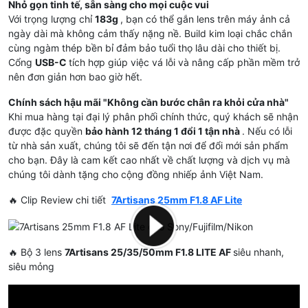
Nhỏ gọn tinh tế, sẵn sàng cho mọi cuộc vui
Với trọng lượng chỉ
183g
, bạn có thể gắn lens trên máy ảnh cả
ngày dài mà không cảm thấy nặng nề. Build kim loại chắc chắn
cùng ngàm thép bền bỉ đảm bảo tuổi thọ lâu dài cho thiết bị.
Cổng
USB-C
tích hợp giúp việc vá lỗi và nâng cấp phần mềm trở
nên đơn giản hơn bao giờ hết.
Chính sách hậu mãi "Không cần bước chân ra khỏi cửa nhà"
Khi mua hàng tại đại lý phân phối chính thức, quý khách sẽ nhận
được đặc quyền
bảo hành 12 tháng 1 đổi 1 tận nhà
. Nếu có lỗi
từ nhà sản xuất, chúng tôi sẽ đến tận nơi để đổi mới sản phẩm
cho bạn. Đây là cam kết cao nhất về chất lượng và dịch vụ mà
chúng tôi dành tặng cho cộng đồng nhiếp ảnh Việt Nam.
🔥 Clip Review chi tiết
7Artisans 25mm F1.8 AF Lite
🔥 Bộ 3 lens
7Artisans 25/35/50mm F1.8 LITE AF
siêu nhanh,
siêu mỏng