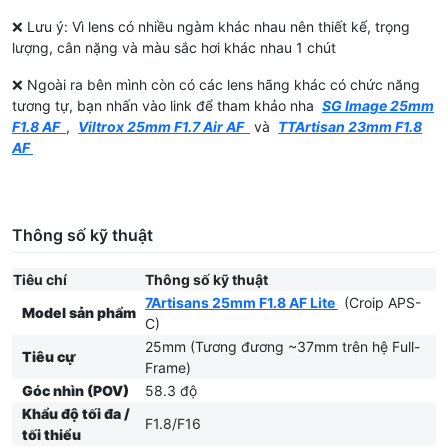
❌ Lưu ý: Vì lens có nhiều ngàm khác nhau nên thiết kế, trọng
lượng, cân nặng và màu sắc hơi khác nhau 1 chút
❌ Ngoài ra bên mình còn có các lens hãng khác có chức năng
tương tự, bạn nhấn vào link để tham khảo nha
SG Image 25mm
F1.8 AF
,
Viltrox 25mm F1.7 Air AF
và
TTArtisan 23mm F1.8
AF
Thông số kỹ thuật
Tiêu chí
Thông số kỹ thuật
7Artisans 25mm F1.8 AF Lite
(Croip APS-
Model sản phẩm
C)
25mm (Tương đương ~37mm trên hệ Full-
Tiêu cự
Frame)
Góc nhìn (POV)
58.3 độ
Khẩu độ tối đa /
F1.8/F16
tối thiểu