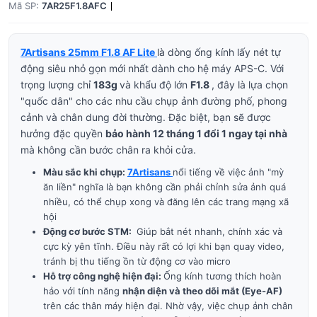
Mã SP:
7AR25F1.8AFC
7Artisans 25mm F1.8 AF Lite
là dòng ống kính lấy nét tự
động siêu nhỏ gọn mới nhất dành cho hệ máy APS-C. Với
trọng lượng chỉ
183g
và khẩu độ lớn
F1.8
, đây là lựa chọn
"quốc dân" cho các nhu cầu chụp ảnh đường phố, phong
cảnh và chân dung đời thường. Đặc biệt, bạn sẽ được
hưởng đặc quyền
bảo hành 12 tháng 1 đổi 1 ngay tại nhà
mà không cần bước chân ra khỏi cửa.
Màu sắc khi chụp:
7Artisans
nổi tiếng về việc ảnh "mỳ
ăn liền" nghĩa là bạn không cần phải chỉnh sửa ảnh quá
nhiều, có thể chụp xong và đăng lên các trang mạng xã
hội
Động cơ bước STM:
Giúp bắt nét nhanh, chính xác và
cực kỳ yên tĩnh. Điều này rất có lợi khi bạn quay video,
tránh bị thu tiếng ồn từ động cơ vào micro
Hỗ trợ công nghệ hiện đại:
Ống kính tương thích hoàn
hảo với tính năng
nhận diện và theo dõi mắt (Eye-AF)
trên các thân máy hiện đại. Nhờ vậy, việc chụp ảnh chân