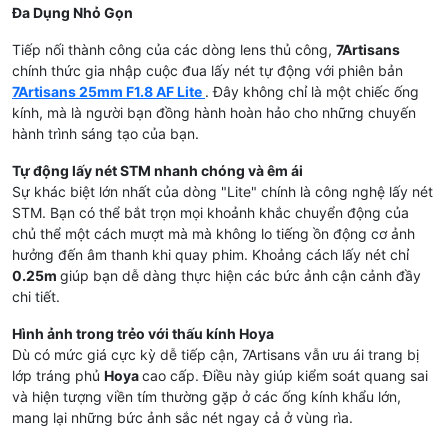
Đa Dụng Nhỏ Gọn
Tiếp nối thành công của các dòng lens thủ công,
7Artisans
chính thức gia nhập cuộc đua lấy nét tự động với phiên bản
7Artisans 25mm F1.8 AF Lite
. Đây không chỉ là một chiếc ống
kính, mà là người bạn đồng hành hoàn hảo cho những chuyến
hành trình sáng tạo của bạn.
Tự động lấy nét STM nhanh chóng và êm ái
Sự khác biệt lớn nhất của dòng "Lite" chính là công nghệ lấy nét
STM. Bạn có thể bắt trọn mọi khoảnh khắc chuyển động của
chủ thể một cách mượt mà mà không lo tiếng ồn động cơ ảnh
hưởng đến âm thanh khi quay phim. Khoảng cách lấy nét chỉ
0.25m
giúp bạn dễ dàng thực hiện các bức ảnh cận cảnh đầy
chi tiết.
Hình ảnh trong trẻo với thấu kính Hoya
Dù có mức giá cực kỳ dễ tiếp cận, 7Artisans vẫn ưu ái trang bị
lớp tráng phủ
Hoya
cao cấp. Điều này giúp kiểm soát quang sai
và hiện tượng viền tím thường gặp ở các ống kính khẩu lớn,
mang lại những bức ảnh sắc nét ngay cả ở vùng rìa.