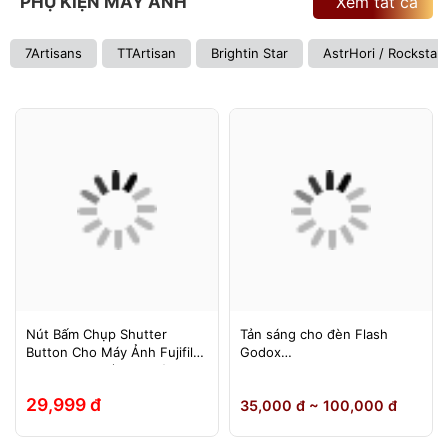
PHỤ KIỆN MÁY ẢNH
Xem tất cả
7Artisans
TTArtisan
Brightin Star
AstrHori / Rockstar
Nút Bấm Chụp Shutter
Tản sáng cho đèn Flash
Button Cho Máy Ảnh Fujifilm
Godox
Leica Contax (Ren Xoáy)
TT600/TT685/TT685II/V850/
V850II/V850III/V860/V860II/V
29,999 đ
35,000 đ ~ 100,000 đ
860III, Yongnuo 560II/565EX,
580EXII