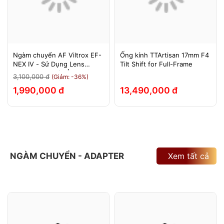
Ngàm chuyển AF Viltrox EF-
Ống kính TTArtisan 17mm F4
NEX IV - Sử Dụng Lens
Tilt Shift for Full-Frame
Canon Trên Máy Ảnh Sony
3,100,000 đ
(Giảm: -36%)
E-Mount - Bảo Hành 12
1,990,000 đ
13,490,000 đ
Tháng.
NGÀM CHUYỂN - ADAPTER
Xem tất cả