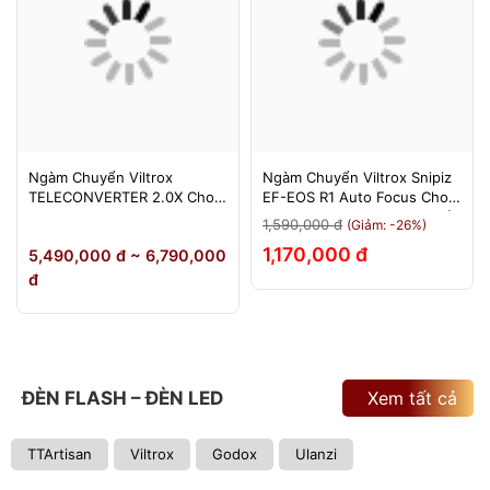
Ngàm Chuyển Viltrox
Ngàm Chuyển Viltrox Snipiz
TELECONVERTER 2.0X Cho
EF-EOS R1 Auto Focus Cho
Sony E / Nikon Z - Nhân Đôi
Canon EOS R/RP/R5/R6 - Bảo
1,590,000 đ
(Giảm: -26%)
Tiêu Cự - Bảo Hành 12
Hành 12 Tháng 1 Đổi 1
1,170,000 đ
5,490,000 đ ~ 6,790,000
Tháng
đ
ĐÈN FLASH – ĐÈN LED
Xem tất cả
TTArtisan
Viltrox
Godox
Ulanzi