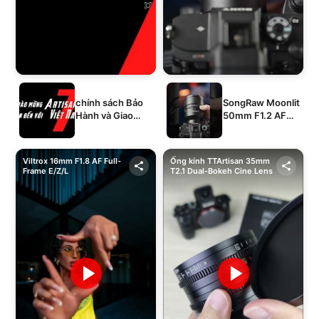
chính sách Bảo
SongRaw Moonlit
Hành và Giao
50mm F1.2 AF
Hàng của 1994's
Full-Frame
STORE
Viltrox 16mm F1.8 AF Full-
Ống kính TTArtisan 35mm
Frame E/Z/L
T2.1 Dual-Bokeh Cine Lens