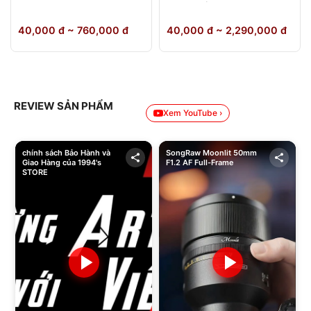
64GB Chính Hãng
40,000 đ ~ 760,000 đ
40,000 đ ~ 2,290,000 đ
REVIEW SẢN PHẨM
Xem YouTube ›
chính sách Bảo Hành và
SongRaw Moonlit 50mm
Giao Hàng của 1994's
F1.2 AF Full-Frame
STORE