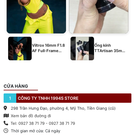
Viltrox 16mm F1.8
Ống kính
AF Full-Frame
TTArtisan 35mm
E/Z/L
T2.1 Dual-Bokeh
Cine Lens
CỬA HÀNG
1
CÔNG TY TNHH 1994S STORE
298 Trần Hưng Đạo, phường 4, Mỹ Tho, Tiền Giang (cũ)
Xem bản đồ đường đi
Tel: 0927 38 71 79 - 0927 38 71 79
Thời gian mở cửa: Cả ngày