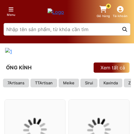
0
Menu
Giỏ hàng
Tài khoản
ỐNG KÍNH
Xem tất cả
7Artisans
TTArtisan
Meike
Sirui
Kaxinda
Zh