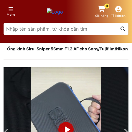
0
Menu
Giỏ hàng
Tài khoản
Ống kính Sirui Sniper 56mm F1.2 AF cho Sony/Fujifilm/Nikon
Giá trên 1SP
5
x
0 đ
Tổng giá
0 đ