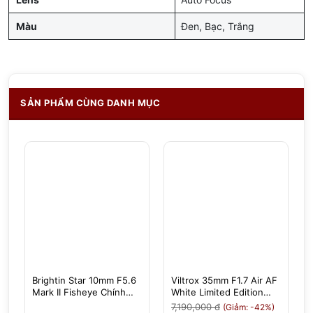
Màu
Đen, Bạc, Trắng
SẢN PHẨM CÙNG DANH MỤC
Brightin Star 10mm F5.6
Viltrox 35mm F1.7 Air AF
Mark II Fisheye Chính
White Limited Edition
Hãng
(Màu Trắng) Cho Sony E
7,190,000 đ
(Giảm: -42%)