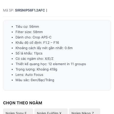
Mã SP:
SIRSNIP56F1.2AFC
Tiêu cự: 56mm
Filter size: 58mm
Dành cho: Crop APS-C
Khẩu độ cố định: F1.2 – F16
Khoảng cách lấy nét gần nhất: 0.6m
Số lá khẩu: 11pcs
Có các ngàm cho: X/E/Z
Thiết kế quang học: 12 element in 11 groups
Trọng lượng: Khoảng 419g
Lens: Auto Focus
Màu sắc: Đen/Bạc/Trắng
CHỌN THEO NGÀM
Ngàm Sony E
Ngàm Fujifilm X
Ngàm Nikon Z