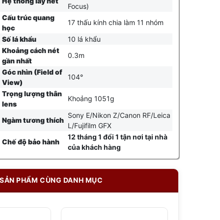
Hệ thống lấy nét
Focus)
Cấu trúc quang
17 thấu kính chia làm 11 nhóm
học
Số lá khẩu
10 lá khẩu
Khoảng cách nét
0.3m
gần nhất
Góc nhìn (Field of
104°
View)
Trọng lượng thân
Khoảng 1051g
lens
Sony E/Nikon Z/Canon RF/Leica
Ngàm tương thích
L/Fujifilm GFX
12 tháng 1 đổi 1 tận nơi tại nhà
Chế độ bảo hành
của khách hàng
SẢN PHẨM CÙNG DANH MỤC