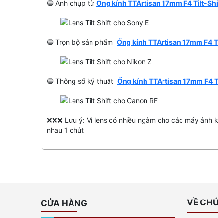
🔵 Ảnh chụp từ
Ống kính TTArtisan 17mm F4 Tilt-Sh
🔵 Trọn bộ sản phẩm
Ống kính TTArtisan 17mm F4 Ti
🔵 Thông số kỹ thuật
Ống kính TTArtisan 17mm F4 T
❌❌❌ Lưu ý: Vì lens có nhiều ngàm cho các máy ảnh khá
nhau 1 chút
VỀ CHÚ
CỬA HÀNG