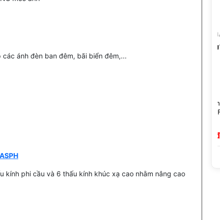
 các ánh đèn ban đêm, bãi biển đêm,...
IX II AF
7Artisans 75mm T1.5 DREAM
7Artisans 50m
 Chính
Cine Lens Cho Full Frame
Cine Lens Cho 
 -41%)
7,990,000 đ
7,690,000 
t ASPH
ấu kính phi cầu và 6 thấu kính khúc xạ cao nhằm nâng cao