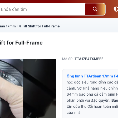
san 17mm F4 Tilt Shift for Full-Frame
ft for Full-Frame
Mã SP:
TTA17F4TSMFFF
Ống kính TTArtisan 17mm F4
học góc siêu rộng đỉnh cao dà
cảnh. Với khả năng hiệu chỉnh
64mm bao phủ cả cảm biến F
Giá trên 1SP
5
x
0 đ
phân phối với đặc quyền:
Bảo
tận cửa thu đổi hoàn toàn mi
Tổng giá
0 đ
cửa nhà