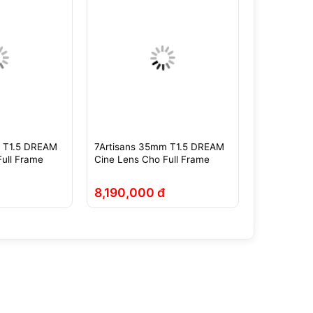
m T1.5 DREAM
7Artisans 35mm T1.5 DREAM
7Artisans 3
Full Frame
Cine Lens Cho Full Frame
Frame Cho 
LTM (L39)
đ
8,190,000 đ
11,590,0