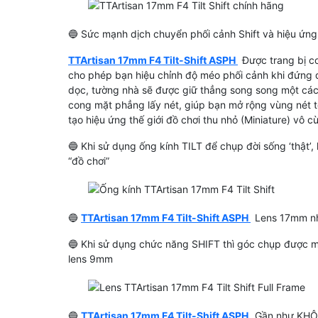
🔵 Sức mạnh dịch chuyển phối cảnh Shift và hiệu ứng 
TTArtisan 17mm F4 Tilt-Shift ASPH
Được trang bị cơ
cho phép bạn hiệu chỉnh độ méo phối cảnh khi đứng d
dọc, tường nhà sẽ được giữ thẳng song song một cách
cong mặt phẳng lấy nét, giúp bạn mở rộng vùng nét t
tạo hiệu ứng thế giới đồ chơi thu nhỏ (Miniature) vô 
🔵 Khi sử dụng ống kính TILT để chụp đời sống ‘thật’
“đồ chơi”
🔵
TTArtisan 17mm F4 Tilt-Shift ASPH
Lens 17mm n
🔵 Khi sử dụng chức năng SHIFT thì góc chụp được m
lens 9mm
🔵
TTArtisan 17mm F4 Tilt-Shift ASPH
Gần như KH