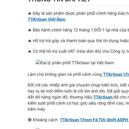
🔥 Đây là sản phẩm được phân phối chính hãng bảo 
TTArtisan Việt Nam
🔥 Bảo hành chính hãng 12 tháng 1 ĐỔI 1 tại nhà của
🔥 Hỗ trợ trả góp và thanh toán qua thẻ tín dụng ho
🔥 Có thể hỗ trợ xuất VAT (Hóa đơn đỏ) cho Công ty
Làm chủ không gian và phối cảnh cùng
TTArtisan 17
Đối với các nhiếp ảnh gia chuyên chụp kiến trúc, bất
hay tụ lại một điểm luôn là nỗi ám ảnh lớn. Để giải qu
đắt đỏ hàng ngàn đô, thương hiệu
TTArtisan
đã cho 
kiểm soát phối cảnh cơ học góc siêu rộng đỉnh cao, m
bấm máy
🔵 Khoảng cách
TTArtisan 17mm F4 Tilt-Shift ASPH