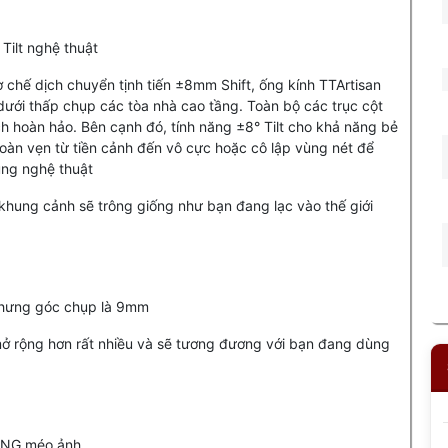
Tilt nghệ thuật
 chế dịch chuyển tịnh tiến ±8mm Shift, ống kính TTArtisan
ưới thấp chụp các tòa nhà cao tầng. Toàn bộ các trục cột
 hoàn hảo. Bên cạnh đó, tính năng ±8° Tilt cho khả năng bẻ
oàn vẹn từ tiền cảnh đến vô cực hoặc cô lập vùng nét để
cùng nghệ thuật
, khung cảnh sẽ trông giống như bạn đang lạc vào thế giới
hưng góc chụp là 9mm
ở rộng hơn rất nhiều và sẽ tương đương với bạn đang dùng
ÔNG méo ảnh