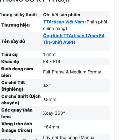
Thông số kỹ thuật
Chi tiết sản phẩm
TTArtisan Việt Nam
(Phân phối
Thương hiệu
chính hãng)
Ống kính TTArtisan 17mm F4
Tên đầy đủ
Tilt-Shift ASPH
Tiêu cự
17mm
Khẩu độ
F4 - F16
Định dạng cảm
Full-Frame & Medium Format
biến
Cơ chế Tilt
±8°
(Nghiêng)
Cơ chế Shift (Dịch
±8mm
chuyển)
Góc quay thân
Xoay 360°
lens
Vòng tròn ảnh
~64mm
(Image Circle)
Lấy nét thủ công (Manual