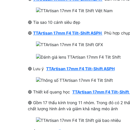
🔵 Tia sao 10 cánh siêu đẹp
🔵
TTArtisan 17mm F4 Tilt-Shift ASPH
Phù hợp chụp
Viltrox 35mm F1.7 Air AF
Vistilen 85mm F1.4 M
White Limited Edition (Màu
Cho Canon R / RF -
🔵 Lưu ý
TTArtisan 17mm F4 Tilt-Shift ASPH
Trắng) Cho Sony E
Hãng
7,190,000 đ
28,990,000 đ
(Giảm: -42%)
(Giảm:
4,190,000 đ
16,990,000 đ
🔵 Thiết kế quang học
TTArtisan 17mm F4 Tilt-Shif
🔵 Gồm 17 thấu kính trong 11 nhóm. Trong đó có 2 th
chất lượng hình ảnh và giảm khả năng méo ảnh