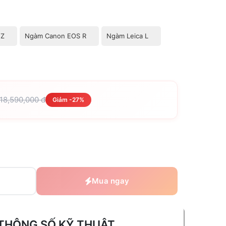
 Z
Ngàm Canon EOS R
Ngàm Leica L
 18,590,000 đ
Giảm -27%
Mua ngay
THÔNG SỐ KỸ THUẬT