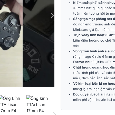
Kiểm soát phối cảnh chu
±8mm Shift giúp giữ các đ
toàn hiện tượng hội tụ mé
Sáng tạo mặt phẳng nét 
độ nghiêng trường ảnh để 
Miniature giả lập mô hình 
Trục xoay linh hoạt 360°
biến điều hướng cơ chế Ti
xác.
Vòng tròn hình ảnh siêu
rộng Image Circle 64mm g
Format như Fujifilm GFX m
Chất lượng quang học đỉ
thấu kính phi cầu và các t
màu, đảm bảo ảnh sắc nét 
Vỏ kim loại bền bỉ cơ học
mang lại trải nghiệm vặn
Độc quyền bảo hành tại 
miễn phí vận chuyển hai c