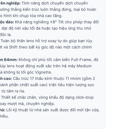
yên nghiệp:
Tính năng dịch chuyển dịch chuyển
ường thẳng kiến trúc luôn thẳng đứng, loại bỏ hoàn
o hình khi chụp tòa nhà cao tầng.
độc đáo:
Khả năng nghiêng ±8° Tilt cho phép thay đổi
đạt độ nét sâu tối đa hoặc tạo hiệu ứng thu nhỏ
độc lạ.
:
Toàn bộ thân lens hỗ trợ xoay tự do giúp bạn tùy
lt và Shift theo bất kỳ góc độ nào một cách chính
 lớn 64mm:
Không chỉ phủ tốt cảm biến Full-Frame, độ
iúp lens hoạt động xuất sắc trên hệ máy Medium
à không bị tối góc Vignette.
nh cao:
Cấu trúc 17 thấu kính thuộc 11 nhóm (gồm 2
hành phần chiết suất cao) triệt tiêu hiện tượng sọc
từ tâm ra rìa.
:
Thiết kế chắc chắn, vòng khẩu độ dạng click-stop
 xoay mượt mà, chuyên nghiệp.
nhà:
Lỗi kỹ thuật từ nhà sản xuất được đổi mới tận cửa,
hiều.