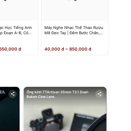
c Học Tiếng Anh
Máy Nghe Nhạc Thể Thao Ruizu
Máy Ngh
ặp Đoạn A-B, Có
M8 Đeo Tay | Đếm Bước Chân,
Ruizu D1
Loa Ngoài
Inch | L
650,000 đ
40,000 đ ~ 850,000 đ
40,000 
Z/L
Ống kính TTArtisan 35mm T2.1 Dual-
Bokeh Cine Lens