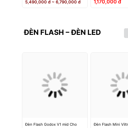
1,170,000 đ
5,490,000 đ ~ 6,790,000 đ
ĐÈN FLASH – ĐÈN LED
g 1 -
Đèn Flash Godox V1 mid Cho
Đèn Flash Mini Vilt