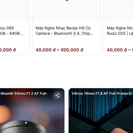
izu D65
Máy Nghe Nhạc Benjie H9 Có
Máy Nghe Nhạ
4GB - 64GB
Camera – Bluetooth 5.4, Chip
Ruizu D25 | L
DSD Lossless, Cảm Ứng IPS –
Loa Ngoài
Chính Hãng
0,000 đ
40,000 đ ~ 920,000 đ
40,000 đ ~ 
Moonlit 50mm F1.2 AF Full-
Viltrox 16mm F1.8 AF Full-Frame E/