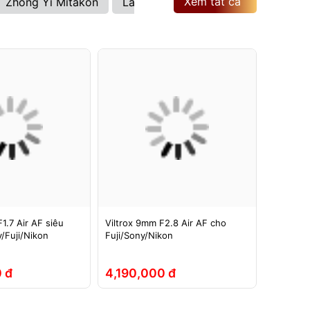
Xem tất cả
Zhong Yi Mitakon
Laowa
Brightin Star
Viltrox
1.7 Air AF siêu
Viltrox 9mm F2.8 Air AF cho
Ống kính
/Fuji/Nikon
Fuji/Sony/Nikon
ASPH si
Full-Fra
 đ
4,190,000 đ
5,290