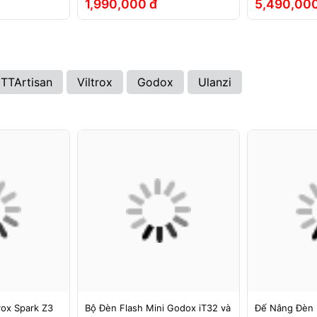
1,990,000 đ
5,490,000
TTArtisan
Viltrox
Godox
Ulanzi
rox Spark Z3
Bộ Đèn Flash Mini Godox iT32 và
Đế Nâng Đèn 