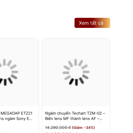
Xem tất cả
 MEGADAP ETZ21
Ngàm chuyển Techart TZM-02 –
Ngàm Ch
ns ngàm Sony E
Biến lens MF thành lens AF –
6bit II (
 Z – Adapter
Dùng cho máy ảnh Nikon Z sử
Hỗ Trợ E
14,290,000 đ
3,500,0
(Giảm: -34%)
Z21 PRO+
dụng các ống kính ngàm Leica M