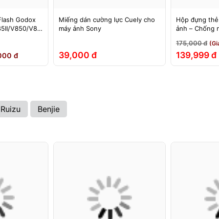
Flash Godox
Miếng dán cường lực Cuely cho
Hộp đựng thẻ
5II/V850/V85
máy ảnh Sony
ảnh – Chống 
60II/V860III,
đập
175,000 đ
(Gi
EX, 580EXII
39,000 đ
139,999 đ
000 đ
Ruizu
Benjie