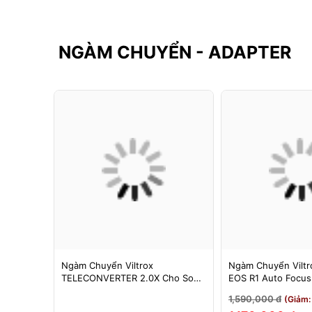
NGÀM CHUYỂN - ADAPTER
F-FX
Ngàm Chuyển Viltrox
Ngàm Chuyển Viltro
 Booster
TELECONVERTER 2.0X Cho Sony
EOS R1 Auto Focu
cus Cho
E / Nikon Z - Nhân Đôi Tiêu Cự -
EOS R/RP/R5/R6 - 
1,590,000 đ
3%)
(Giảm:
Bảo Hành 12 Tháng
Tháng 1 Đổi 1