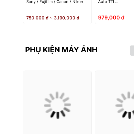
ho đèn
Sony / Fujifilm / Canon / Nikon
Auto TTL
nh Hãng
(Fuji/Sony/Canon/N
979,000 đ
 đ
750,000 đ ~ 3,190,000 đ
PHỤ KIỆN MÁY ẢNH