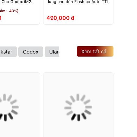
r Cho Godox iM20
dùng cho đèn Flash có Auto TTL
TTL dùng
0 Pro iT30 iT20
TTL – Dù
iảm: -43%)
et
iT22, iT
đ
490,000 đ
210,0
Xem tất cả
ckstar
Godox
Ulanzi
Kenko
Hoya
Sony