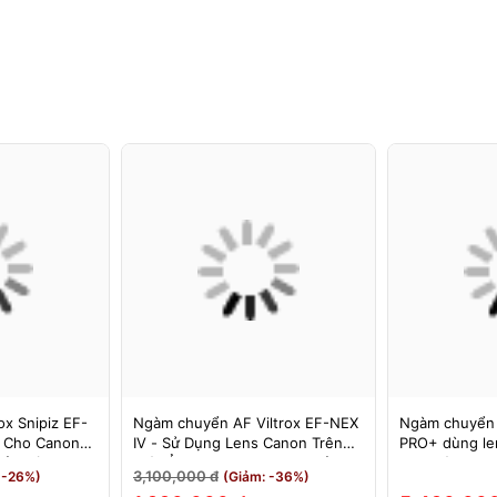
x Snipiz EF-
Ngàm chuyển AF Viltrox EF-NEX
Ngàm chuyển
s Cho Canon
IV - Sử Dụng Lens Canon Trên
PRO+ dùng le
Bảo Hành 12
Máy Ảnh Sony E-Mount - Bảo
cho máy Nikon
3,100,000 đ
 -26%)
(Giảm: -36%)
Hành 12 Tháng.
MEGADAP ET