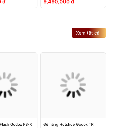
 đ
9,490,000 đ
2,790
Xem tất cả
Flash Godox FS-R
Đế nâng Hotshoe Godox TR
Đế nâng