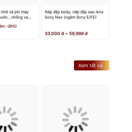
 nhớ và pin máy
Nắp đậy body, nắp đậy sau lens
Đế nâng
nước , chống va
Sony Nex (ngàm Sony E/FE)
có thể đ
180 độ
190,000
ảm: -20%)
150,0
33,000 đ ~ 59,999 đ
Xem tất cả