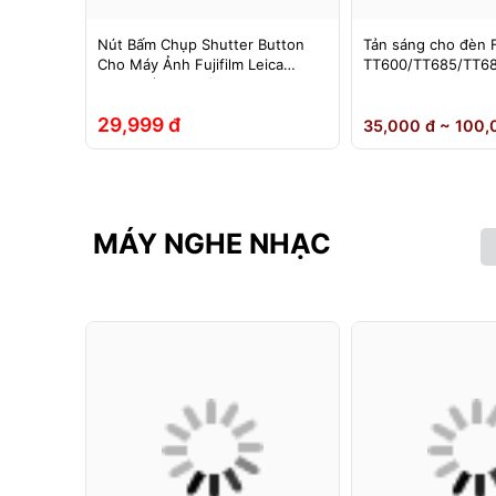
im chụp
Nút Bấm Chụp Shutter Button
Tản sáng cho đèn 
in sạc –
Cho Máy Ảnh Fujifilm Leica
TT600/TT685/TT68
g màu
Contax (Ren Xoáy)
0II/V850III/V860/V8
hoại….
Yongnuo 560II/565
29,999 đ
35,000 đ ~ 100,
MÁY NGHE NHẠC