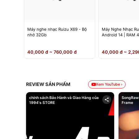
 Ruizu
Máy nghe nhạc Ruizu X69 - Bộ
Máy Nghe Nhạc Ru
nh 4.5
nhớ 32Gb
Android 14 | RAM 
Chính Hãng
0 đ
40,000 đ ~ 760,000 đ
40,000 đ ~ 2,29
REVIEW SẢN PHẨM
Xem YouTube ›
chính sách Bảo Hành và Giao Hàng của
SongRaw 
1994's STORE
Frame