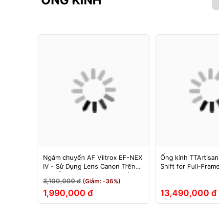
ỐNG KÍNH
F cho
Ngàm chuyển AF Viltrox EF-NEX
Ống kính TTArtisan
hính Hãng
IV - Sử Dụng Lens Canon Trên
Shift for Full-Fram
Máy Ảnh Sony E-Mount - Bảo
3,100,000 đ
(Giảm: -36%)
Hành 12 Tháng.
1,990,000 đ
13,490,000 đ