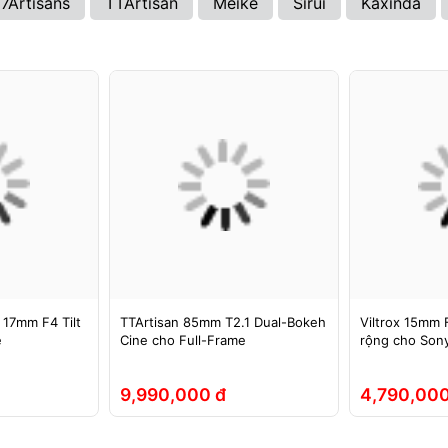
7Artisans
TTArtisan
Meike
Sirui
Kaxinda
 17mm F4 Tilt
TTArtisan 85mm T2.1 Dual-Bokeh
Viltrox 15mm F
e
Cine cho Full-Frame
rộng cho Sony
9,990,000 đ
4,790,000