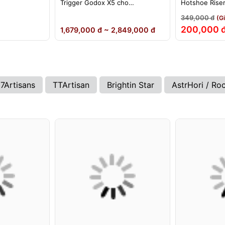
Trigger Godox X5 cho
Hotshoe Rise
ikon)
Sony/Canon/Nikon/Fujifilm
iM22 iM30 iM3
349,000 đ
(G
iA32 Lux Cad
200,000 
1,679,000 đ ~ 2,849,000 đ
7Artisans
TTArtisan
Brightin Star
AstrHori / Ro