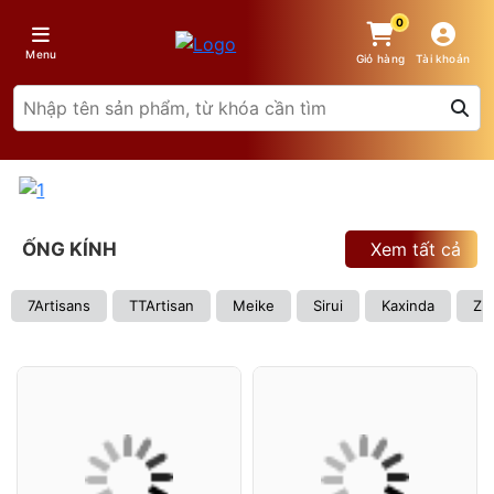
0
Menu
Giỏ hàng
Tài khoản
ỐNG KÍNH
Xem tất cả
7Artisans
TTArtisan
Meike
Sirui
Kaxinda
Zh