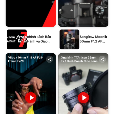
chính sách Bảo
SongRaw Moonlit
Hành và Giao
50mm F1.2 AF
Hàng của 1994's
Full-Frame
STORE
Viltrox 16mm F1.8 AF Full-
Ống kính TTArtisan 35mm
Frame E/Z/L
T2.1 Dual-Bokeh Cine Lens