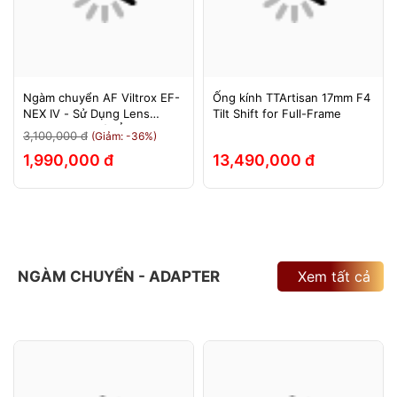
Ngàm chuyển AF Viltrox EF-
Ống kính TTArtisan 17mm F4
NEX IV - Sử Dụng Lens
Tilt Shift for Full-Frame
Canon Trên Máy Ảnh Sony
3,100,000 đ
(Giảm: -36%)
E-Mount - Bảo Hành 12
1,990,000 đ
13,490,000 đ
Tháng.
NGÀM CHUYỂN - ADAPTER
Xem tất cả