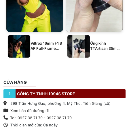
Viltrox 16mm F1.8
Ống kính
AF Full-Frame
TTArtisan 35mm
E/Z/L
T2.1 Dual-Bokeh
Cine Lens
CỬA HÀNG
1
CÔNG TY TNHH 1994S STORE
298 Trần Hưng Đạo, phường 4, Mỹ Tho, Tiền Giang (cũ)
Xem bản đồ đường đi
Tel: 0927 38 71 79 - 0927 38 71 79
Thời gian mở cửa: Cả ngày