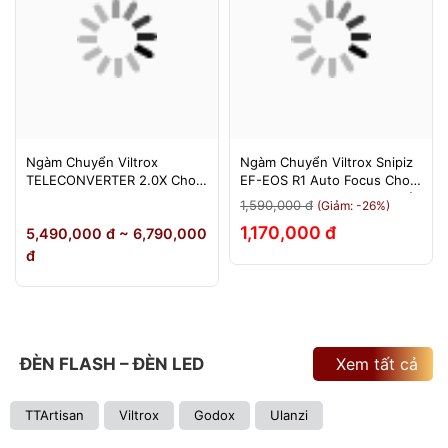
Ngàm Chuyển Viltrox
Ngàm Chuyển Viltrox Snipiz
TELECONVERTER 2.0X Cho
EF-EOS R1 Auto Focus Cho
Sony E / Nikon Z - Nhân Đôi
Canon EOS R/RP/R5/R6 - Bảo
1,590,000 đ
(Giảm: -26%)
Tiêu Cự - Bảo Hành 12
Hành 12 Tháng 1 Đổi 1
1,170,000 đ
5,490,000 đ ~ 6,790,000
Tháng
đ
ĐÈN FLASH – ĐÈN LED
Xem tất cả
TTArtisan
Viltrox
Godox
Ulanzi