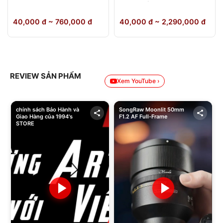
64GB Chính Hãng
40,000 đ ~ 760,000 đ
40,000 đ ~ 2,290,000 đ
REVIEW SẢN PHẨM
Xem YouTube ›
chính sách Bảo Hành và
SongRaw Moonlit 50mm
Giao Hàng của 1994's
F1.2 AF Full-Frame
STORE