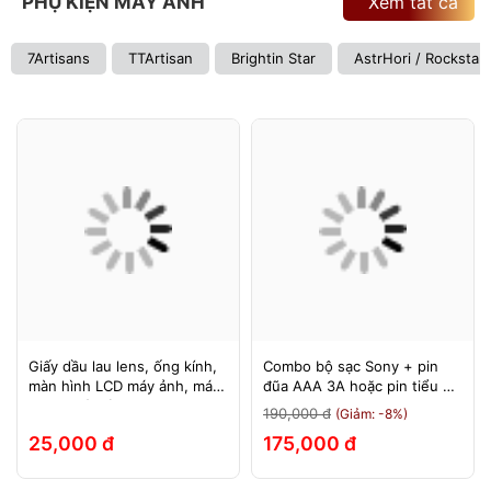
PHỤ KIỆN MÁY ẢNH
Xem tất cả
7Artisans
TTArtisan
Brightin Star
AstrHori / Rockstar
Giấy dầu lau lens, ống kính,
Combo bộ sạc Sony + pin
màn hình LCD máy ảnh, máy
đũa AAA 3A hoặc pin tiểu AA
quay, máy tính, laptop, điện
2A Sony 1.5v
190,000 đ
(Giảm: -8%)
thoại, máy tính bảng
25,000 đ
175,000 đ