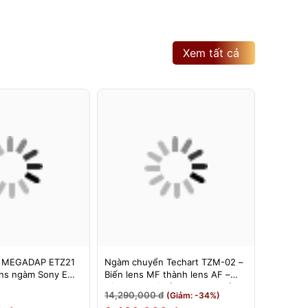
Xem tất cả
 MEGADAP ETZ21
Ngàm chuyển Techart TZM-02 –
Ngàm Ch
ns ngàm Sony E
Biến lens MF thành lens AF –
6bit II (
 Z – Adapter
Dùng cho máy ảnh Nikon Z sử
Hỗ Trợ E
14,290,000 đ
3,500,0
(Giảm: -34%)
Z21 PRO+
dụng các ống kính ngàm Leica M