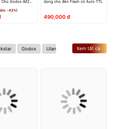
r Cho Godox iM20
dùng cho đèn Flash có Auto TTL
TTL dùng
0 Pro iT30 iT20
TTL – Dù
iảm: -43%)
et
iT22, iT
đ
490,000 đ
210,0
Xem tất cả
ckstar
Godox
Ulanzi
Kenko
Hoya
Sony