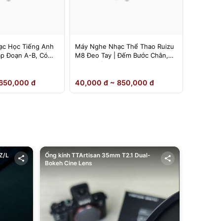
c Học Tiếng Anh
Máy Nghe Nhạc Thể Thao Ruizu
Máy Ngh
ặp Đoạn A-B, Có
M8 Đeo Tay | Đếm Bước Chân,
Ruizu D1
Loa Ngoài
Inch | L
650,000 đ
40,000 đ ~ 850,000 đ
40,000 
Z/L
Ống kính TTArtisan 35mm T2.1 Dual-
Bokeh Cine Lens