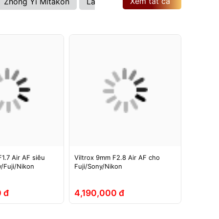
Xem tất cả
Zhong Yi Mitakon
Laowa
Brightin Star
Viltrox
1.7 Air AF siêu
Viltrox 9mm F2.8 Air AF cho
Ống kính
/Fuji/Nikon
Fuji/Sony/Nikon
ASPH si
Full-Fra
 đ
4,190,000 đ
5,290