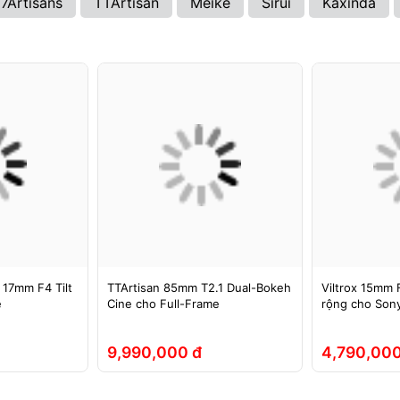
7Artisans
TTArtisan
Meike
Sirui
Kaxinda
 17mm F4 Tilt
TTArtisan 85mm T2.1 Dual-Bokeh
Viltrox 15mm F
e
Cine cho Full-Frame
rộng cho Sony
9,990,000 đ
4,790,000