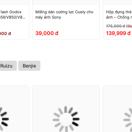
Flash Godox
Miếng dán cường lực Cuely cho
Hộp đựng thẻ
5II/V850/V85
máy ảnh Sony
ảnh – Chống 
60II/V860III,
đập
175,000 đ
(Gi
EX, 580EXII
39,000 đ
139,999 đ
000 đ
Ruizu
Benjie