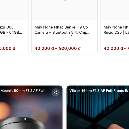
izu D65
Máy Nghe Nhạc Benjie H9 Có
Máy Nghe Nhạ
4GB - 64GB
Camera – Bluetooth 5.4, Chip
Ruizu D25 | L
DSD Lossless, Cảm Ứng IPS –
Loa Ngoài
Chính Hãng
0,000 đ
40,000 đ ~ 920,000 đ
40,000 đ ~ 
Moonlit 50mm F1.2 AF Full-
Viltrox 16mm F1.8 AF Full-Frame E/