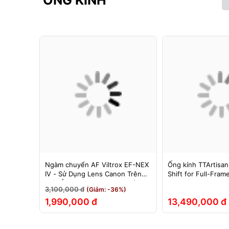
ỐNG KÍNH
F cho
Ngàm chuyển AF Viltrox EF-NEX
Ống kính TTArtisan
hính Hãng
IV - Sử Dụng Lens Canon Trên
Shift for Full-Fram
Máy Ảnh Sony E-Mount - Bảo
3,100,000 đ
(Giảm: -36%)
Hành 12 Tháng.
1,990,000 đ
13,490,000 đ