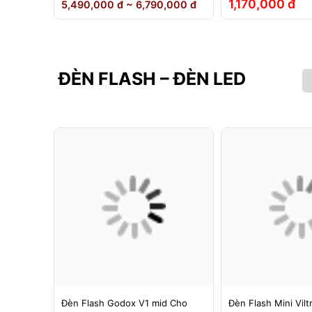
1,170,000 đ
5,490,000 đ ~ 6,790,000 đ
ĐÈN FLASH – ĐÈN LED
g 1 -
Đèn Flash Godox V1 mid Cho
Đèn Flash Mini Vilt