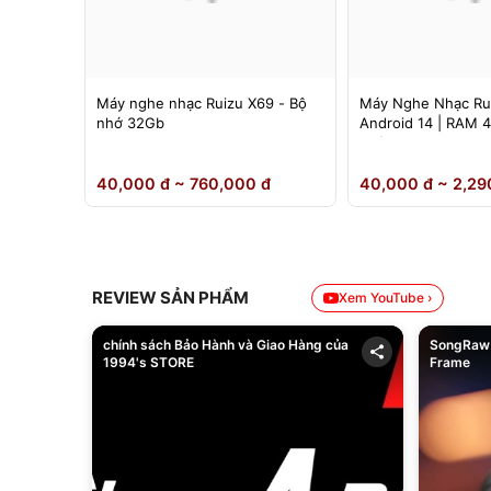
 Ruizu
Máy nghe nhạc Ruizu X69 - Bộ
Máy Nghe Nhạc Ru
nh 4.5
nhớ 32Gb
Android 14 | RAM 
Chính Hãng
0 đ
40,000 đ ~ 760,000 đ
40,000 đ ~ 2,29
REVIEW SẢN PHẨM
Xem YouTube ›
chính sách Bảo Hành và Giao Hàng của
SongRaw 
1994's STORE
Frame