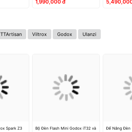
1,990,000 đ
5,490,000
TTArtisan
Viltrox
Godox
Ulanzi
rox Spark Z3
Bộ Đèn Flash Mini Godox iT32 và
Đế Nâng Đèn 