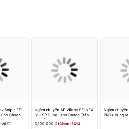
x Snipiz EF-
Ngàm chuyển AF Viltrox EF-NEX
Ngàm chuyển
s Cho Canon
IV - Sử Dụng Lens Canon Trên
PRO+ dùng le
Bảo Hành 12
Máy Ảnh Sony E-Mount - Bảo
cho máy Nikon
3,100,000 đ
 -26%)
(Giảm: -36%)
Hành 12 Tháng.
MEGADAP ET