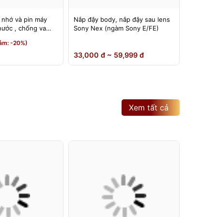
 nhớ và pin máy
Nắp đậy body, nắp đậy sau lens
Đế nâng
nước , chống va
Sony Nex (ngàm Sony E/FE)
có thể đ
180 độ
190,000
ảm: -20%)
150,0
33,000 đ ~ 59,999 đ
Xem tất cả