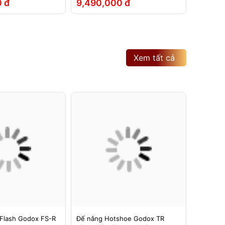
 đ
9,490,000 đ
2,790
Xem tất cả
Flash Godox FS-R
Đế nâng Hotshoe Godox TR
Đế nâng