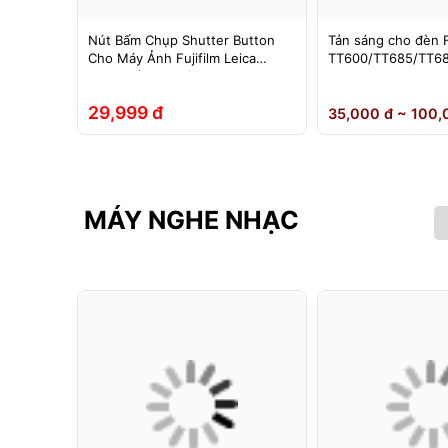
im chụp
Nút Bấm Chụp Shutter Button
Tản sáng cho đèn 
in sạc –
Cho Máy Ảnh Fujifilm Leica
TT600/TT685/TT68
g màu
Contax (Ren Xoáy)
0II/V850III/V860/V8
hoại….
Yongnuo 560II/565
29,999 đ
35,000 đ ~ 100,
MÁY NGHE NHẠC