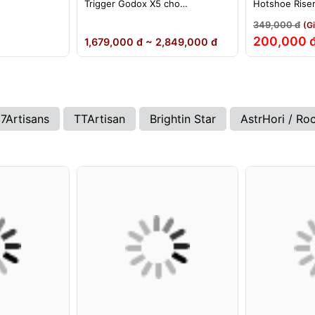
Trigger Godox X5 cho
Hotshoe Rise
ikon)
Sony/Canon/Nikon/Fujifilm
iM22 iM30 iM3
349,000 đ
(G
iA32 Lux Cad
200,000 
1,679,000 đ ~ 2,849,000 đ
7Artisans
TTArtisan
Brightin Star
AstrHori / Ro