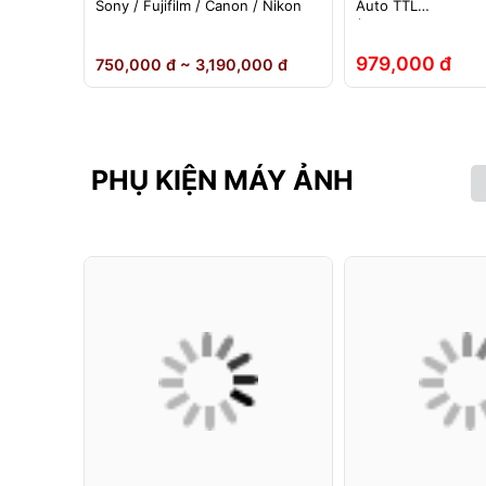
ho đèn
Sony / Fujifilm / Canon / Nikon
Auto TTL
nh Hãng
(Fuji/Sony/Canon/N
979,000 đ
 đ
750,000 đ ~ 3,190,000 đ
PHỤ KIỆN MÁY ẢNH