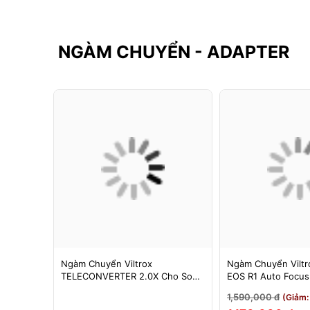
NGÀM CHUYỂN - ADAPTER
F-FX
Ngàm Chuyển Viltrox
Ngàm Chuyển Viltro
 Booster
TELECONVERTER 2.0X Cho Sony
EOS R1 Auto Focu
cus Cho
E / Nikon Z - Nhân Đôi Tiêu Cự -
EOS R/RP/R5/R6 - 
1,590,000 đ
3%)
(Giảm:
Bảo Hành 12 Tháng
Tháng 1 Đổi 1