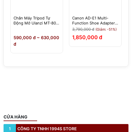
Focus Ring Tab Chính
Kodak Charmera Digital
r -
Hãng 7Artisans - Giúp
Camera Blind Box - Máy
Việc Lấy Nét, Chỉnh
Ảnh Móc Chìa Khóa
%)
Khẩu Độ Dễ Dàng Hơn
839,000 đ
89,999 đ ~ 419,000 đ
CỬA HÀNG
1
CÔNG TY TNHH 1994S STORE