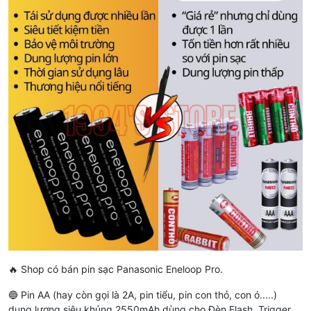
🔥 Shop có bán pin sạc Panasonic Eneloop Pro.
🔵 Pin AA (hay còn gọi là 2A, pin tiểu, pin con thỏ, con ó.....)
dung lương siêu khủng 2550mAh dùng cho Đèn Flash, Trigger