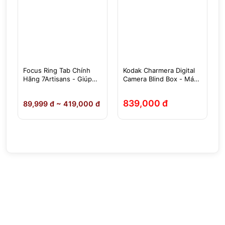
Focus Ring Tab Chính
Kodak Charmera Digital
-
Hãng 7Artisans - Giúp
Camera Blind Box - Máy
Việc Lấy Nét, Chỉnh
Ảnh Móc Chìa Khóa
Khẩu Độ Dễ Dàng Hơn
839,000 đ
89,999 đ ~ 419,000 đ