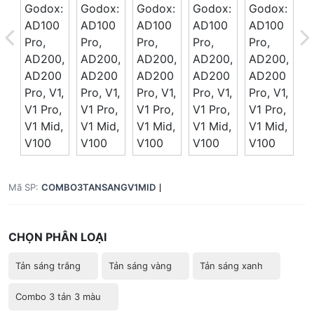
Giá trên 1SP
5
x
0 đ
Tổng giá
0 đ
Mã SP:
COMBO3TANSANGV1MID
CHỌN PHÂN LOẠI
Tản sáng trắng
Tản sáng vàng
Tản sáng xanh
Combo 3 tản 3 màu