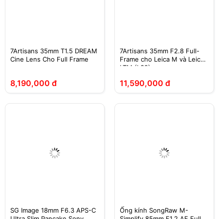
7Artisans 35mm T1.5 DREAM
7Artisans 35mm F2.8 Full-
Cine Lens Cho Full Frame
Frame cho Leica M và Leica
LTM (L39)
8,190,000 đ
11,590,000 đ
SG Image 18mm F6.3 APS-C
Ống kính SongRaw M-
Ultra Slim Pancake Sony
Simplify 85mm F1.2 AF Full-