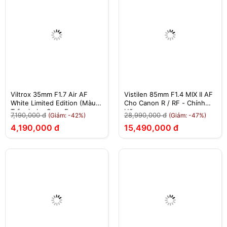
Viltrox 35mm F1.7 Air AF
Vistilen 85mm F1.4 MIX II AF
White Limited Edition (Màu
Cho Canon R / RF - Chính
Trắng) cho Sony E
Hãng
7,190,000 đ
28,990,000 đ
(Giảm: -42%)
(Giảm: -47%)
4,190,000 đ
15,490,000 đ