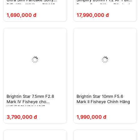
E/Fujifilm X/Nikon Z/M43 -
Frame Sony/Nikon Z/Leica L
Chính Hãng
1,690,000 đ
17,990,000 đ
Brightin Star 7.5mm F2.8
Brightin Star 10mm F5.6
Mark IV Fisheye cho
Mark II Fisheye Chính Hãng
X/E/EOSM/R/M43/Z
3,790,000 đ
1,990,000 đ