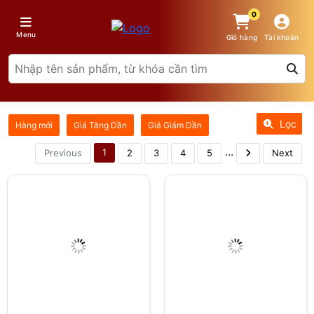
0
Menu
Giỏ hàng
Tài khoản
Lọc
Hàng mới
Giá Tăng Dần
Giá Giảm Dần
...
1
Previous
2
3
4
5
Next