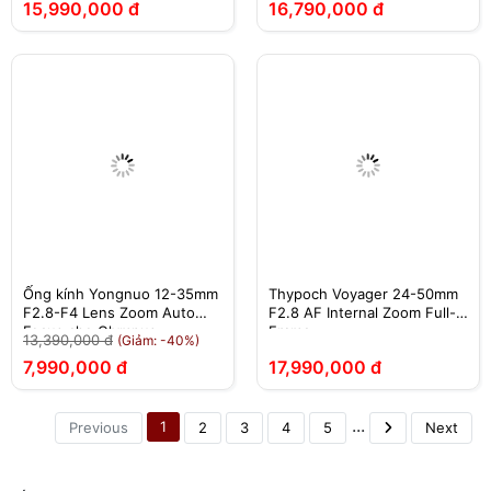
15,990,000 đ
16,790,000 đ
Ống kính Yongnuo 12-35mm
Thypoch Voyager 24-50mm
F2.8-F4 Lens Zoom Auto
F2.8 AF Internal Zoom Full-
Focus cho Olympus,
Frame
13,390,000 đ
(Giảm: -40%)
Panasonic, Lumix ngàm M4/3
7,990,000 đ
17,990,000 đ
...
1
Previous
2
3
4
5
Next