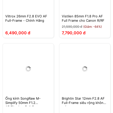
Viltrox 26mm F2.8 EVO AF
Vistilen 85mm F1.8 Pro AF
Full-Frame - Chính Hãng
Full Frame cho Canon R/RF
21,590,000 đ
(Giảm: -64%)
6,490,000 đ
7,790,000 đ
Ống kính SongRaw M-
Brightin Star 12mm F2.8 AF
Simplify 50mm F1.2
Full-Frame siêu rộng không
AF Titanium Full-Frame
méo
Sony/Nikon Z/Leica L