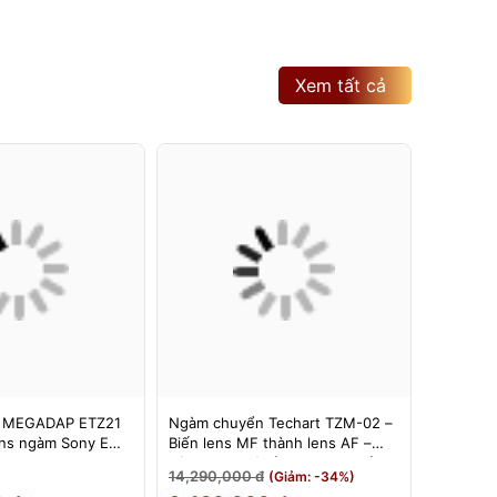
Xem tất cả
 MEGADAP ETZ21
Ngàm chuyển Techart TZM-02 –
Ngàm Ch
ns ngàm Sony E
Biến lens MF thành lens AF –
6bit II (
 Z – Adapter
Dùng cho máy ảnh Nikon Z sử
Hỗ Trợ E
14,290,000 đ
3,500,0
(Giảm: -34%)
Z21 PRO+
dụng các ống kính ngàm Leica M