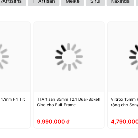
7Artisans
TTArtisan
Meike
Sirui
Kaxinda
 17mm F4 Tilt
TTArtisan 85mm T2.1 Dual-Bokeh
Viltrox 15mm F
e
Cine cho Full-Frame
rộng cho Sony
9,990,000 đ
4,790,000