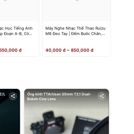
c Học Tiếng Anh
Máy Nghe Nhạc Thể Thao Ruizu
Máy Ngh
ặp Đoạn A-B, Có
M8 Đeo Tay | Đếm Bước Chân,
Ruizu D1
Loa Ngoài
Inch | L
650,000 đ
40,000 đ ~ 850,000 đ
40,000 
Z/L
Ống kính TTArtisan 35mm T2.1 Dual-
Bokeh Cine Lens