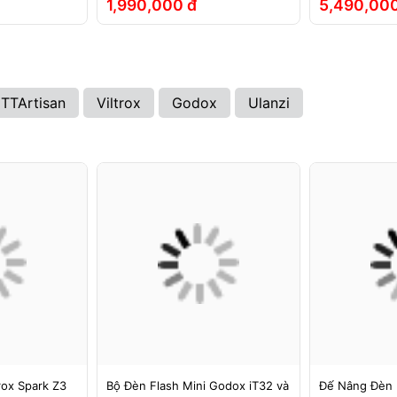
1,990,000 đ
5,490,000
TTArtisan
Viltrox
Godox
Ulanzi
rox Spark Z3
Bộ Đèn Flash Mini Godox iT32 và
Đế Nâng Đèn 