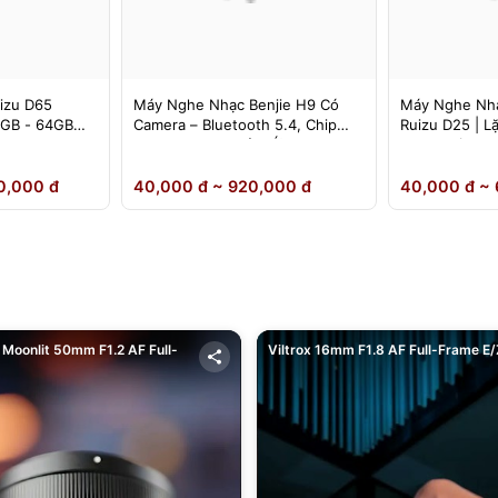
izu D65
Máy Nghe Nhạc Benjie H9 Có
Máy Nghe Nhạ
4GB - 64GB
Camera – Bluetooth 5.4, Chip
Ruizu D25 | L
DSD Lossless, Cảm Ứng IPS –
Loa Ngoài
Chính Hãng
0,000 đ
40,000 đ ~ 920,000 đ
40,000 đ ~ 
Moonlit 50mm F1.2 AF Full-
Viltrox 16mm F1.8 AF Full-Frame E/