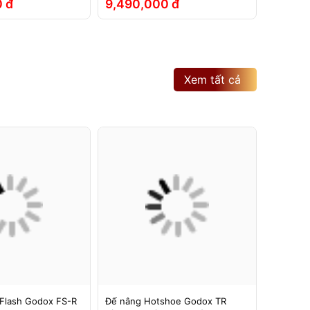
 đ
9,490,000 đ
2,790
Xem tất cả
Flash Godox FS-R
Đế nâng Hotshoe Godox TR
Đế nâng