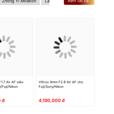
Xem tất cả
Zhong Yi Mitakon
Laowa
Brightin Star
Viltrox
1.7 Air AF siêu
Viltrox 9mm F2.8 Air AF cho
Ống kính
/Fuji/Nikon
Fuji/Sony/Nikon
ASPH si
Full-Fra
 đ
4,190,000 đ
5,290