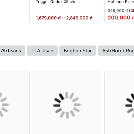
Trigger Godox X5 cho
Hotshoe Rise
ikon)
Sony/Canon/Nikon/Fujifilm
iM22 iM30 iM3
349,000 đ
(G
iA32 Lux Cad
200,000 
1,679,000 đ ~ 2,849,000 đ
7Artisans
TTArtisan
Brightin Star
AstrHori / Ro