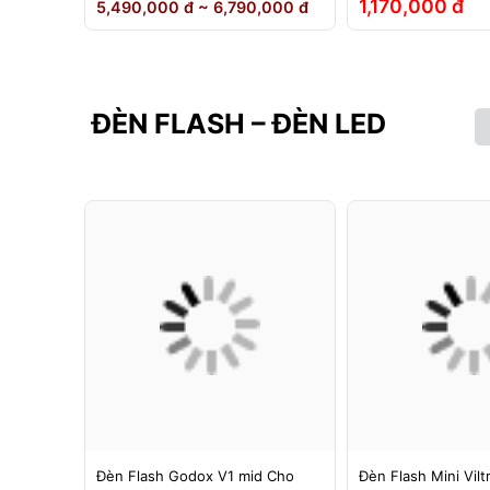
1,170,000 đ
5,490,000 đ ~ 6,790,000 đ
ĐÈN FLASH – ĐÈN LED
g 1 -
Đèn Flash Godox V1 mid Cho
Đèn Flash Mini Vilt