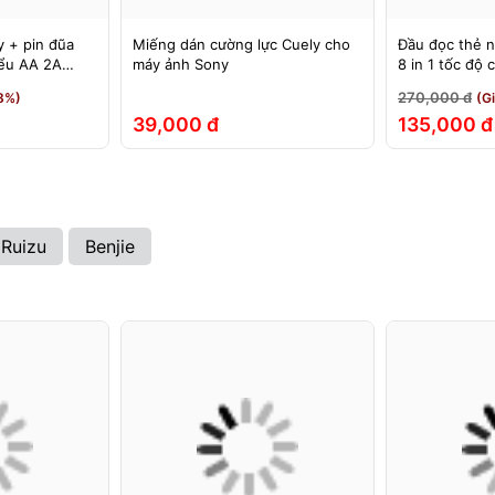
 + pin đũa
Miếng dán cường lực Cuely cho
Đầu đọc thẻ 
iểu AA 2A
máy ảnh Sony
8 in 1 tốc độ
& USB
270,000 đ
8%)
(G
39,000 đ
135,000 đ
Ruizu
Benjie