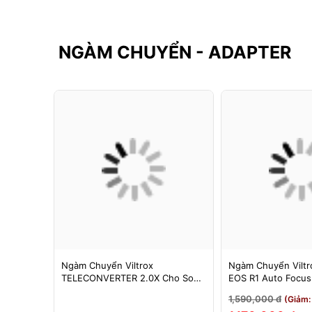
NGÀM CHUYỂN - ADAPTER
F-FX
Ngàm Chuyển Viltrox
Ngàm Chuyển Viltro
 Booster
TELECONVERTER 2.0X Cho Sony
EOS R1 Auto Focu
cus Cho
E / Nikon Z - Nhân Đôi Tiêu Cự -
EOS R/RP/R5/R6 - 
1,590,000 đ
3%)
(Giảm:
Bảo Hành 12 Tháng
Tháng 1 Đổi 1