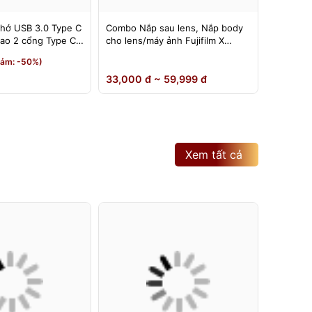
nhớ USB 3.0 Type C
Combo Nắp sau lens, Nắp body
Đế nâng
 cao 2 cổng Type C
cho lens/máy ảnh Fujifilm X
có thể đ
mount ( Rear cap, body cap
180 độ
190,000
iảm: -50%)
ngàm FX )
150,0
33,000 đ ~ 59,999 đ
Xem tất cả