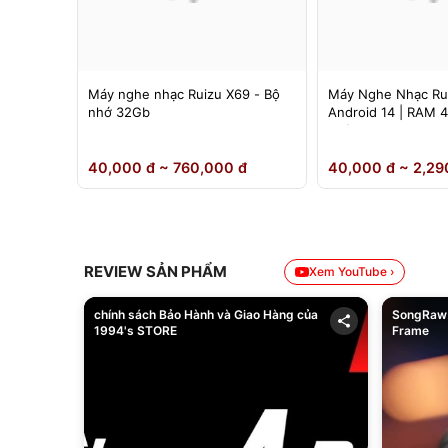
 Ruizu
Máy nghe nhạc Ruizu X69 - Bộ
Máy Nghe Nhạc Ru
nh 4.5
nhớ 32Gb
Android 14 | RAM 
Chính Hãng
0 đ
40,000 đ ~ 760,000 đ
40,000 đ ~ 2,29
REVIEW SẢN PHẨM
Xem YouTube ›
chính sách Bảo Hành và Giao Hàng của
SongRaw 
1994's STORE
Frame