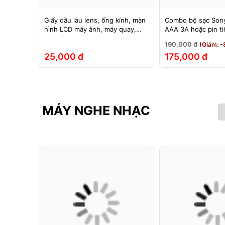
 ảnh
Giấy dầu lau lens, ống kính, màn
Combo bộ sạc Sony
 hãng
hình LCD máy ảnh, máy quay,
AAA 3A hoặc pin t
máy tính, laptop, điện thoại, máy
Sony 1.5v
190,000 đ
(Giảm: -
tính bảng
25,000 đ
175,000 đ
MÁY NGHE NHẠC