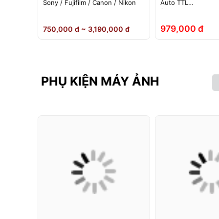
ho đèn
Sony / Fujifilm / Canon / Nikon
Auto TTL
nh Hãng
(Fuji/Sony/Canon/N
979,000 đ
 đ
750,000 đ ~ 3,190,000 đ
PHỤ KIỆN MÁY ẢNH