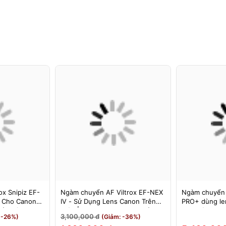
x Snipiz EF-
Ngàm chuyển AF Viltrox EF-NEX
Ngàm chuyển
s Cho Canon
IV - Sử Dụng Lens Canon Trên
PRO+ dùng le
Bảo Hành 12
Máy Ảnh Sony E-Mount - Bảo
cho máy Nikon
3,100,000 đ
 -26%)
(Giảm: -36%)
Hành 12 Tháng.
MEGADAP ET