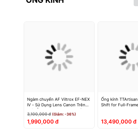
ỐNG KÍNH
F cho
Ngàm chuyển AF Viltrox EF-NEX
Ống kính TTArtisan
hính Hãng
IV - Sử Dụng Lens Canon Trên
Shift for Full-Fram
Máy Ảnh Sony E-Mount - Bảo
3,100,000 đ
(Giảm: -36%)
Hành 12 Tháng.
1,990,000 đ
13,490,000 đ