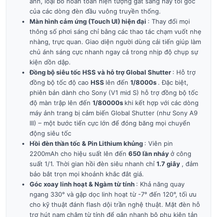
ảnh, loại bỏ hoàn toàn hiện tượng gắt sáng hay tối góc
của các dòng đèn đầu vuông truyền thống.
Màn hình cảm ứng (Touch UI) hiện đại
: Thay đổi mọi
thông số phơi sáng chỉ bằng các thao tác chạm vuốt nhẹ
nhàng, trực quan. Giao diện người dùng cải tiến giúp làm
chủ ánh sáng cực nhanh ngay cả trong nhịp độ chụp sự
kiện dồn dập.
Đồng bộ siêu tốc HSS và hỗ trợ Global Shutter
: Hỗ trợ
đồng bộ tốc độ cao
HSS
lên đến
1/8000s
. Đặc biệt,
phiên bản dành cho Sony (V1 mid S) hỗ trợ đồng bộ tốc
độ màn trập lên đến
1/80000s
khi kết hợp với các dòng
máy ảnh trang bị cảm biến Global Shutter (như Sony A9
III) – một bước tiến cực lớn để đóng băng mọi chuyển
động siêu tốc
Hồi đèn thần tốc & Pin Lithium khủng
: Viên pin
2200mAh cho hiệu suất lên đến
650 lần nháy
ở công
suất 1/1. Thời gian hồi đèn siêu nhanh chỉ
1.7 giây
, đảm
bảo bắt trọn mọi khoảnh khắc đắt giá.
Góc xoay linh hoạt & Ngàm từ tính
: Khả năng quay
ngang 330° và gập dọc linh hoạt từ -7° đến 120°, tối ưu
cho kỹ thuật đánh flash dội trần nghệ thuật. Mặt đèn hỗ
trợ hút nam châm từ tính để gắn nhanh bộ phụ kiện tản