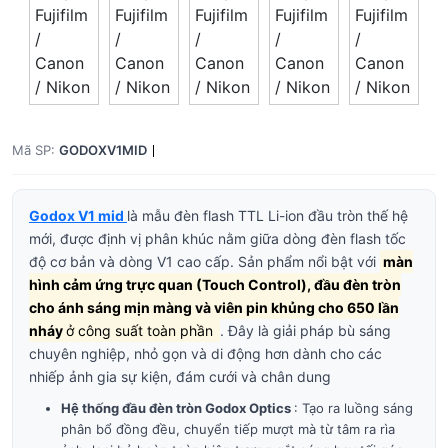
Giá trên 1SP
5
x
0 đ
Tổng giá
0 đ
Mã SP:
GODOXV1MID
Godox V1 mid
là mẫu đèn flash TTL Li-ion đầu tròn thế hệ
mới, được định vị phân khúc nằm giữa dòng đèn flash tốc
độ cơ bản và dòng V1 cao cấp. Sản phẩm nổi bật với
màn
hình cảm ứng trực quan (Touch Control), đầu đèn tròn
cho ánh sáng mịn màng và viên pin khủng cho 650 lần
nháy
ở công suất toàn phần
. Đây là giải pháp bù sáng
chuyên nghiệp, nhỏ gọn và di động hơn dành cho các
nhiếp ảnh gia sự kiện, đám cưới và chân dung
Hệ thống đầu đèn tròn Godox Optics
: Tạo ra luồng sáng
phân bổ đồng đều, chuyển tiếp mượt mà từ tâm ra rìa