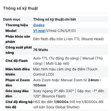
Thông số kỹ thuật
Danh mục
Thông số kỹ thuật chi tiết
Thương hiệu
Godox
Model
V1 mid
(V1mid C/N/S/F/O)
Phân khúc sản
Đèn flash đầu tròn Li-ion TTL (Round Head)
phẩm
Công suất phát
76 Watts
sáng
Auto TTL (Tự động đo sáng) | Manual (Thủ
Chế độ Flash
công) | Multi (Lặp nét)
Màn hình điều
Màn hình màu cảm ứng đa điểm (Touch
khiển
Control LCD)
Phạm vi Zoom
Auto Zoom hoặc Manual Zoom từ
24mm -
đèn
105mm
Góc xoay đầu
Xoay ngang 0° đến 330° | Gập dọc -7° đến
đèn
120° (Bounce Flash)
Chế độ đồng bộ
HSS lên đến
1/8000s
(Hỗ trợ 1/80000s đối
tốc độ
với bản Sony Global Shutter)