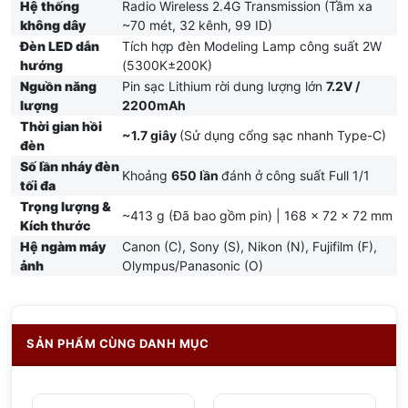
Hệ thống
Radio Wireless 2.4G Transmission (Tầm xa
không dây
~70 mét, 32 kênh, 99 ID)
Đèn LED dẫn
Tích hợp đèn Modeling Lamp công suất 2W
hướng
(5300K±200K)
Nguồn năng
Pin sạc Lithium rời dung lượng lớn
7.2V /
lượng
2200mAh
Thời gian hồi
~1.7 giây
(Sử dụng cổng sạc nhanh Type-C)
đèn
Số lần nháy đèn
Khoảng
650 lần
đánh ở công suất Full 1/1
tối đa
Trọng lượng &
~413 g (Đã bao gồm pin) | 168 x 72 x 72 mm
Kích thước
Hệ ngàm máy
Canon (C), Sony (S), Nikon (N), Fujifilm (F),
ảnh
Olympus/Panasonic (O)
SẢN PHẨM CÙNG DANH MỤC