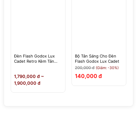
Đèn Flash Godox Lux
Bộ Tản Sáng Cho Đèn
Cadet Retro Kèm Tản
Flash Godox Lux Cadet
Sáng
200,000 đ
(Giảm: -30%)
140,000 đ
đ
1,790,000 đ ~
1,900,000 đ