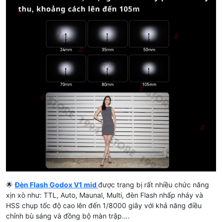
🌟
Đèn Flash Godox V1 mid
được trang bị rất nhiều chức năng
xịn xò như: TTL, Auto, Maunal, Multi, đèn Flash nhấp nháy và
HSS chụp tốc độ cao lên đến 1/8000 giây với khả năng điều
chỉnh bù sáng và đồng bộ màn trập….